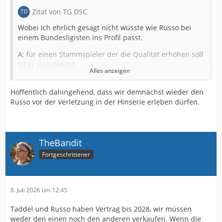
Zitat von TG DSC
Wobei ich ehrlich gesagt nicht wüsste wie Russo bei
einem Bundesligisten ins Profil passt.
A: für einen Stammspieler der die Qualität erhöhen soll
ist er zu schlecht
Alles anzeigen
B: für einen Spieler der in 1-2 Jahren übernehmen soll
ist er eigentlich zu alt
Hoffentlich dahingehend, dass wir demnächst wieder den
Russo vor der Verletzung in der Hinserie erleben dürfen.
C: für einen reinen Backup ist er eigentlich zu teuer,
dafür das es wohl eher keinen großen
Wiederverkaufswert geben wird
TheBandit
Fortgeschrittener
Bin sehr gespannt wo sich das hin entwickelt
8. Juli 2026 um 12:45
Taddel und Russo haben Vertrag bis 2028, wir müssen
weder den einen noch den anderen verkaufen. Wenn die