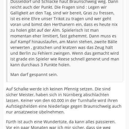
Düsseldorf und Schlacke haut Braunschweig weg. Dann
reicht auch der Punkt. Die Fragen sind : Legen wir
Galligkeit an den Tag, sind wir bereit, Gras zu fressen,
ist es eine Ehre unser Trikot zu tragen und wer geht
voran und bimst den Herthanern ein, dass es heute nix
zu holen gibt auf der Alm. Spielerisch ist man
momentan eher limitiert, fast gehemmt. Dann muss es
auf Kampf hinauslaufen, am Mann stehen, zweite Bälle
verwerten , grätschen und kratzen was das Zeug hält
und Berlin zu Fehlern zwingen. Wenn das gemacht wird
ist grade ein Spieler wie Reese schnell genervt und man
kann durchaus 3 Punkte holen.
Man darf gespannt sein.
Auf Schalke werde ich keinen Pfennig setzen. Die sind
sicher Meister, haben sich in Nürnberg abschlachten
lassen. Keiner von den 60.000 in der Turnhalle wird ihren
Aufstiegshelden eine Niederlage gegen Braunschweig auch
nur ansatzweise übelnehmen.
Fürth ist auch eine Wundertüte, da kann alles passieren.
Vor ein paar Monaten war ich mir sicher, dass sie weg