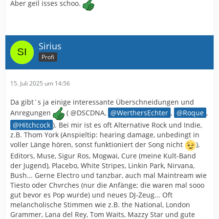
Aber geil isses schoo.
Sirius
Profi
15. Juli 2025 um 14:56
Da gibt´s ja einige interessante Überschneidungen und
Anregungen
( @DSCDNA,
WerthersEchter
,
Roque
,
Hitchcock
). Bei mir ist es oft Alternative Rock und Indie,
z.B. Thom York (Anspieltip: hearing damage, unbedingt in
voller Länge hören, sonst funktioniert der Song nicht
),
Editors, Muse, Sigur Ros, Mogwai, Cure (meine Kult-Band
der Jugend), Placebo, White Stripes, Linkin Park, Nirvana,
Bush... Gerne Electro und tanzbar, auch mal Maintream wie
Tiesto oder Chvrches (nur die Anfänge; die waren mal sooo
gut bevor es Pop wurde) und neues DJ-Zeug... Oft
melancholische Stimmen wie z.B. the National, London
Grammer, Lana del Rey, Tom Waits, Mazzy Star und gute