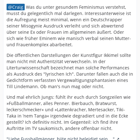
Craig
Was du unter gesundem Feminismus verstehst,
musst du gelegentlich mal darlegen. Interessanterweise ist
die Aufregung meist minimal, wenn ein Deutschrapper
seiner Misogynie Ausdruck verleiht und sich abwertend
über seine Ex oder Frauen im allgemeinen äußert. Oder
sich wie früher Eminem wie manisch verbal seinen Mutter-
und Frauenkomplex abarbeitet.
Die öffentlichen Darstellungen der Kunstfigur Ikkimel sollte
man nicht mit Authentzität verwechseln. In der
Literturwissenschaft bezeichnet man solche Performances
als Ausdruck des "lyrischen Ich". Darunter fallen auch die in
Gedichtform verfassten Vergewaltigungsphantasien eines
Till Lindemann. Ob man's nun mag oder nicht.
Und mal ehrlich Jungs: fühlt ihr euch durch Songzeilen wie
»Fußballmänner, alles Penner. Bierbauch, Bratwurst,
leckerschmecker« und »Lattenkracher, Mertesacker, Tiki-
Taka in ’nem Tanga« irgendwie degradiert und in die Ecke
gestellt? Ich definitiv nicht. Im Gegenteil: ich find ihre
Auftritte im TV saukomisch, andere offenbar nicht.
"Liebe Fussballmänner, biite nicht beleidigt sein ..."