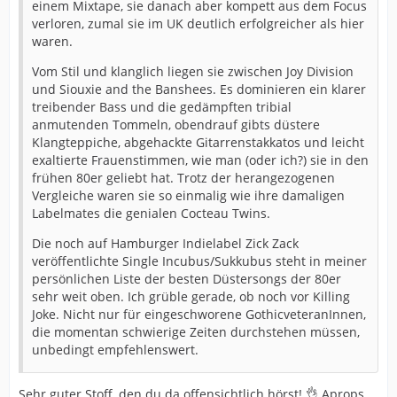
einem Mixtape, sie danach aber kompett aus dem Focus
verloren, zumal sie im UK deutlich erfolgreicher als hier
waren.
Vom Stil und klanglich liegen sie zwischen Joy Division
und Siouxie and the Banshees. Es dominieren ein klarer
treibender Bass und die gedämpften tribial
anmutenden Tommeln, obendrauf gibts düstere
Klangteppiche, abgehackte Gitarrenstakkatos und leicht
exaltierte Frauenstimmen, wie man (oder ich?) sie in den
frühen 80er geliebt hat. Trotz der herangezogenen
Vergleiche waren sie so einmalig wie ihre damaligen
Labelmates die genialen Cocteau Twins.
Die noch auf Hamburger Indielabel Zick Zack
veröffentlichte Single Incubus/Sukkubus steht in meiner
persönlichen Liste der besten Düstersongs der 80er
sehr weit oben. Ich grüble gerade, ob noch vor Killing
Joke. Nicht nur für eingeschworene GothicveteranInnen,
die momentan schwierige Zeiten durchstehen müssen,
unbedingt empfehlenswert.
Sehr guter Stoff, den du da offensichtlich hörst! 👌 Aprops