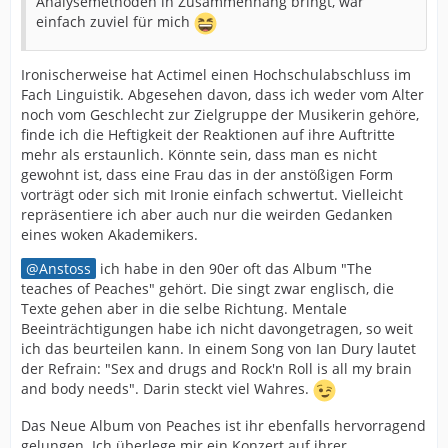
Analysemethoden in Zusammenhang bringt, war
einfach zuviel für mich
Ironischerweise hat Actimel einen Hochschulabschluss im
Fach Linguistik. Abgesehen davon, dass ich weder vom Alter
noch vom Geschlecht zur Zielgruppe der Musikerin gehöre,
finde ich die Heftigkeit der Reaktionen auf ihre Auftritte
mehr als erstaunlich. Könnte sein, dass man es nicht
gewohnt ist, dass eine Frau das in der anstößigen Form
vorträgt oder sich mit Ironie einfach schwertut. Vielleicht
repräsentiere ich aber auch nur die weirden Gedanken
eines woken Akademikers.
Anstoss
ich habe in den 90er oft das Album "The
teaches of Peaches" gehört. Die singt zwar englisch, die
Texte gehen aber in die selbe Richtung. Mentale
Beeinträchtigungen habe ich nicht davongetragen, so weit
ich das beurteilen kann. In einem Song von Ian Dury lautet
der Refrain: "Sex and drugs and Rock'n Roll is all my brain
and body needs". Darin steckt viel Wahres.
Das Neue Album von Peaches ist ihr ebenfalls hervorragend
gelungen. Ich überlege mir ein Konzert auf ihrer