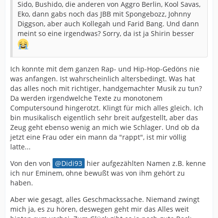
Sido, Bushido, die anderen von Aggro Berlin, Kool Savas,
Eko, dann gabs noch das JBB mit Spongebozz, Johnny
Diggson, aber auch Kollegah und Farid Bang. Und dann
meint so eine irgendwas? Sorry, da ist ja Shirin besser
Ich konnte mit dem ganzen Rap- und Hip-Hop-Gedöns nie
was anfangen. Ist wahrscheinlich altersbedingt. Was hat
das alles noch mit richtiger, handgemachter Musik zu tun?
Da werden irgendwelche Texte zu monotonem
Computersound hingerotzt. Klingt für mich alles gleich. Ich
bin musikalisch eigentlich sehr breit aufgestellt, aber das
Zeug geht ebenso wenig an mich wie Schlager. Und ob da
jetzt eine Frau oder ein mann da "rappt", ist mir völlig
latte...
Von den von
Didi93
hier aufgezählten Namen z.B. kenne
ich nur Eminem, ohne bewußt was von ihm gehört zu
haben.
Aber wie gesagt, alles Geschmackssache. Niemand zwingt
mich ja, es zu hören, deswegen geht mir das Alles weit