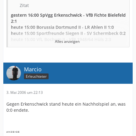
Zitat
gestern 16:00 SpVgg Erkenschwick - VfB Fichte Bielefeld
2:1
heute 15:00 Borussia Dortmund II - LR Ahlen II 1:0
heute 15:00 Sportfreunde Siegen II - SV Schermbeck 0:2
heute 15:00 VfL Bochum II - VfB 1948/64 Hüls 2:3
Alles anzeigen
heute 15:00 Arminia Bielefeld II - Westfalia Herne 2:0
heute 15:00 FC Gütersloh 2000 - Schalke 04 II 1:0
heute 15:00 Sportfreunde Lotte - FC Eintracht Rheine
1:0
Marcio
heute 15:00 SV Emsdetten 05 - Delbrücker SC 1:1
heute 15:00 SV Lippstadt 08 - SC Verl 2:3
Erleuchteter
3. Mai 2006 um 22:13
Gegen Erkenschwick stand heute ein Nachholspiel an, was
0:0 endete.