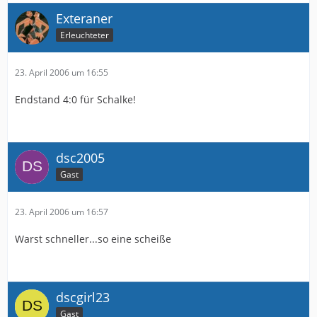
Exteraner
Erleuchteter
23. April 2006 um 16:55
Endstand 4:0 für Schalke!
dsc2005
Gast
23. April 2006 um 16:57
Warst schneller...so eine scheiße
dscgirl23
Gast