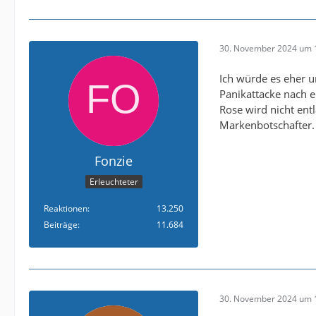
30. November 2024 um 
Ich würde es eher u
Panikattacke nach 
Rose wird nicht ent
Markenbotschafter.
Fonzie
Erleuchteter
Reaktionen
13.250
Beiträge
11.684
30. November 2024 um 