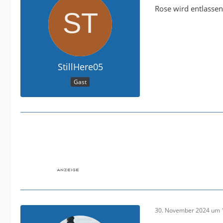
Rose wird entlassen
StillHere05
Gast
30. November 2024 um 