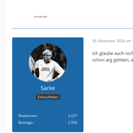
30. November 2024 um 
Ich glaube auch nic
schon arg gelitten, 
Sacke
Erleuchteter
Reaktionen
3.227
Beiträge
2.556