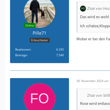
Zitat von Ho
Das wird es wohl 
Ich schätze,Klop
Online
Pille71
Wobei er bei den Fa
Erleuchteter
Reaktionen
6.335
Beiträge
7.540
30. November 2024 um 
Zitat von Sti
Rose wird entlass