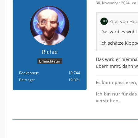
30. November 2024 um 
Zitat von Ho
Das wird es wohl 
Ich schätze,Klop
Richie
Das wird er niemnal
Erleuchteter
übernimmt, dann wi
Reaktionen
10.744
Beiträge
19.071
Es kann passieren,
Ich bin nur für da
verstehen.