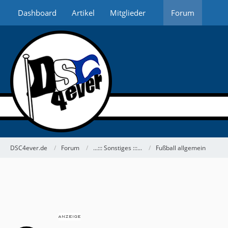
Dashboard
Artikel
Mitglieder
Forum
DSC4ever.de
Forum
...::: Sonstiges :::...
Fußball allgemein