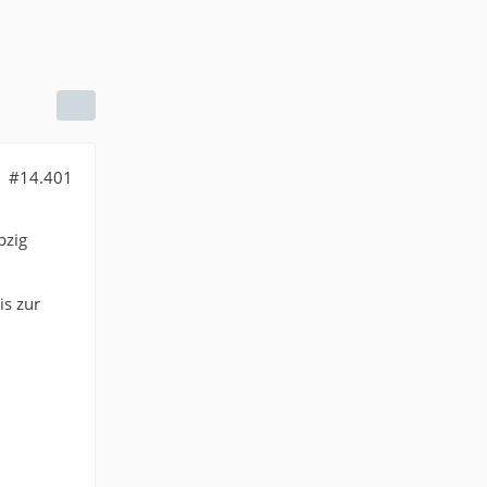
#14.401
pzig
is zur