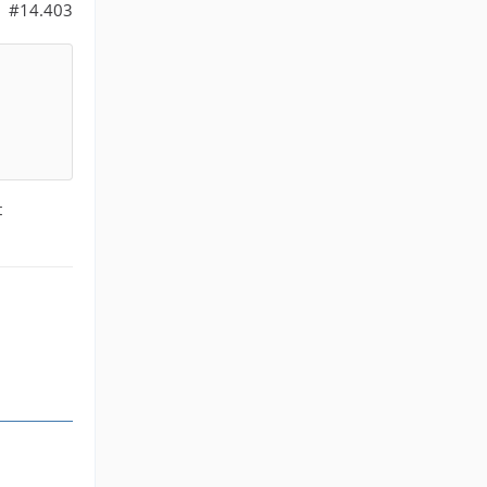
#14.403
t