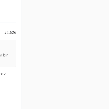
#2.626
er bin
elb.