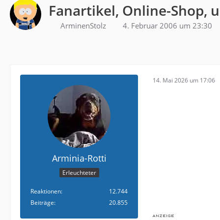
Fanartikel, Online-Shop, 
ArminenStolz
4. Februar 2006 um 23:30
14. Mai 2026 um 17:06
Arminia-Rotti
Erleuchteter
Reaktionen
12.744
Beiträge
20.855