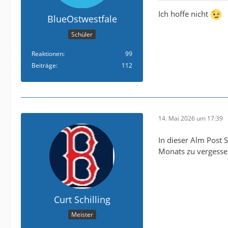
Ich hoffe nicht
BlueOstwestfale
Schüler
Reaktionen
99
Beiträge
112
14. Mai 2026 um 17:39
In dieser Alm Post 
Monats zu vergessen
Curt Schilling
Meister