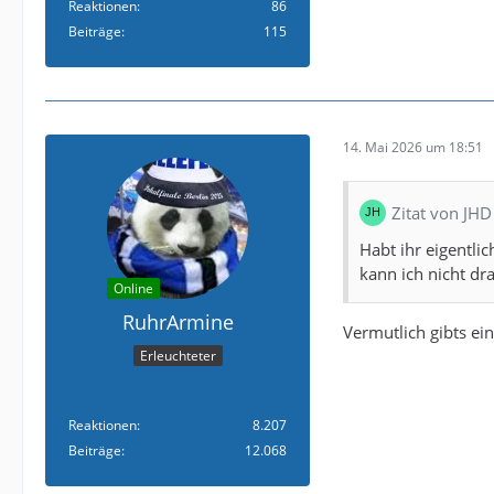
Reaktionen
86
Beiträge
115
14. Mai 2026 um 18:51
Zitat von JHD
Habt ihr eigentli
kann ich nicht dra
Online
RuhrArmine
Vermutlich gibts ei
Erleuchteter
Reaktionen
8.207
Beiträge
12.068