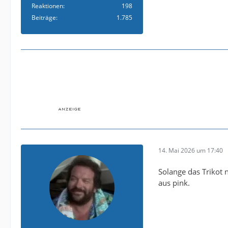
Reaktionen
198
Beiträge
1.785
14. Mai 2026 um 17:40
Solange das Trikot n
aus pink.