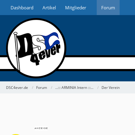
Dashboard
Artikel
Mitglieder
Forum
DSC4ever.de
Forum
...::: ARMINIA Intern :::...
Der Verein