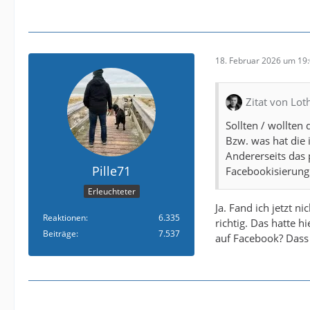
18. Februar 2026 um 19
Zitat von Lot
Sollten / wollten
Bzw. was hat die 
Andererseits das 
Pille71
Facebookisierung
Erleuchteter
Ja. Fand ich jetzt n
Reaktionen
6.335
richtig. Das hatte 
Beiträge
7.537
auf Facebook? Dass