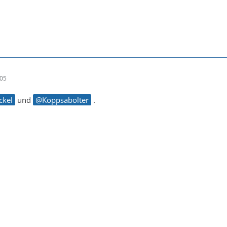
:05
ckel
und
Koppsabolter
.