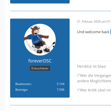
21. Februar 2026 um 01
Und welcome back
foreverDSC
Herzblut ist blau!
Erleuchteter
\"Wer die Vergangenh
andere Möglichkeite
Reaktionen
5.104
Beiträge
7.506
\"Wer Kritik übel n