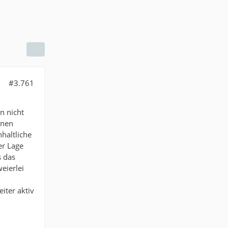
#3.761
n nicht
onen
haltliche
er Lage
s das
weierlei
iter aktiv