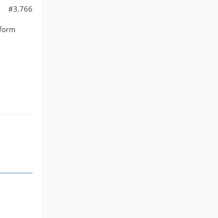
#3.766
tform