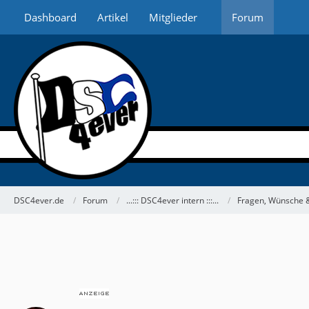
Dashboard
Artikel
Mitglieder
Forum
DSC4ever.de
Forum
...::: DSC4ever intern :::...
Fragen, Wünsche &