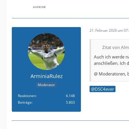
21. Februar 2026 um 07
Zitat von Alm
Auch ich werde n
anschließen. Ich d
@ Moderatoren, b
ArminiaRulez
Moderator
DSC4ever
Reaktionen
6.148
Beiträge
5.803