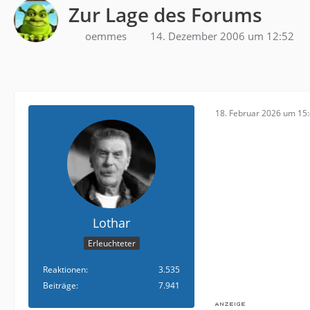
Zur Lage des Forums
oemmes
14. Dezember 2006 um 12:52
18. Februar 2026 um 15
Lothar
Erleuchteter
Reaktionen
3.535
Beiträge
7.941