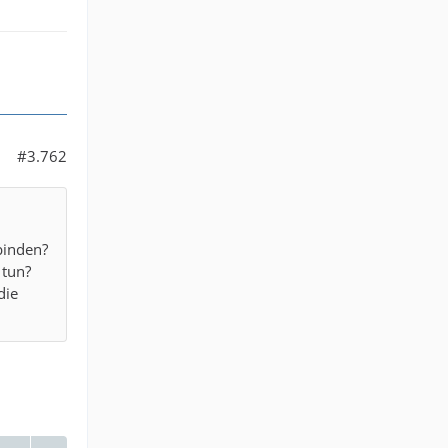
#3.762
binden?
 tun?
die