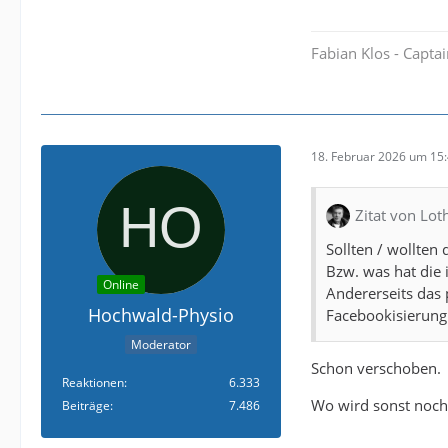
Fabian Klos - Capta
18. Februar 2026 um 15
Zitat von Lot
Sollten / wollten
Bzw. was hat die 
Online
Andererseits das 
Hochwald-Physio
Facebookisierung
Moderator
Schon verschoben.
Reaktionen
6.333
Wo wird sonst noch
Beiträge
7.486