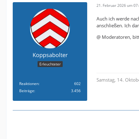
21. Februar 2026 um 07
Auch ich werde nac
anschließen. Ich dan
@ Moderatoren, bit
Koppsabolter
Erleuchteter
Samstag, 14. Oktobe
Reaktionen
602
Beiträge
3.456