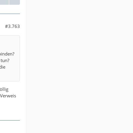
#3.763
binden?
 tun?
die
öllig
 Verweis