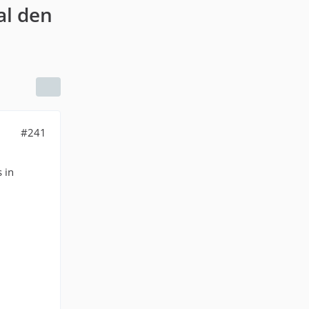
al den
#241
s in