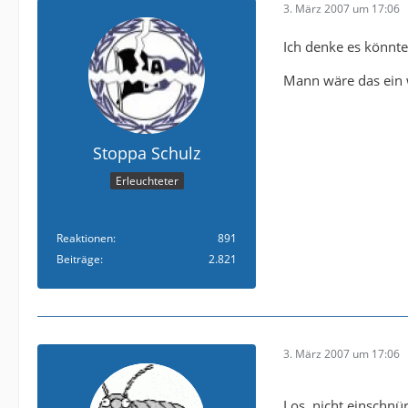
3. März 2007 um 17:06
Ich denke es könnte
Mann wäre das ein w
Stoppa Schulz
Erleuchteter
Reaktionen
891
Beiträge
2.821
3. März 2007 um 17:06
Los, nicht einschnü