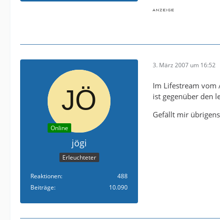
3. März 2007 um 16:52
Im Lifestream vom 
ist gegenüber den l
Gefällt mir übrigen
Online
jögi
Erleuchteter
Reaktionen
488
Beiträge
10.090