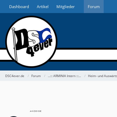
Dashboard
Artikel
Mitglieder
Forum
DSC4ever.de
Forum
...::: ARMINIA Intern :::...
Heim- und Auswärts