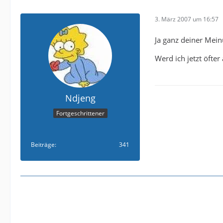
3. März 2007 um 16:57
Ja ganz deiner Mein
Werd ich jetzt öfte
Ndjeng
Fortgeschrittener
Beiträge
341