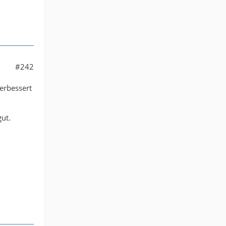
#242
erbessert
gut.