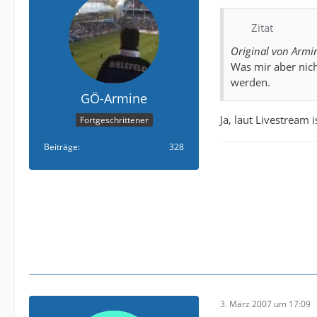
Zitat
Original von Armi
Was mir aber nich
werden.
GÖ-Armine
Ja, laut Livestream i
Fortgeschrittener
Beiträge
328
3. März 2007 um 17:09