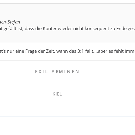
nen-Stefan
t gefällt ist, dass die Konter wieder nicht konsequent zu Ende ges
st's nur eine Frage der Zeit, wann das 3:1 fällt....aber es fehlt imm
- - - E X I L - A RM I N E N - - -
KIEL