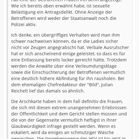
Wie ich bereits oben erwähnt habe, ist sexuelle
Belästigung ein Antragsdelikt. Ohne Anzeige der
Betroffenen wird weder der Staatsanwalt noch die
Polizei aktiv.
Ich denke, ein übergriffiges Verhalten wird man ihm
schwer nachweisen können, da er die Ladies sicher
nicht vor Zeugen angegrabscht hat. Verbale Ausrutscher
hat er sich anscheinend einige geleistet, so dass es für
eine Entlassung bereits locker gereicht hätte. Trotzdem
werden die Anwälte über eine Verleumdungsklage
sowie die Einschüchterung der Betroffenen vermutlich
eine deutlich höhere Abfindung für ihn rausholen. Bei
dem ehemaligen Chefredakteur der "Bild", Julian
Reichelt lief das damals so ähnlich.
Die Arschkarte haben in dem Fall definitiv die Frauen,
die sich mit diesen extrem unangenehmen Erlebnissen
der Öffentlichkeit und dem Gericht stellen müssen und
die von der Gegenseite vermutlich heftigst in ihrer
Glaubwürdigkeit infrage gestellt werden. Wenn es
eskaliert, wird da einiges an schmutziger Wäsche
gewaschen. Die Vorgehensweise des HSV ist bis jetzt in