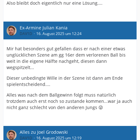
Also bleibt doch eigentlich nur eine Lösung....
Und das alles berücksichtigt noch nicht den sportlichen
und emotionalen Mehrwert (und die Trikotverkäufe)
Will heißen: Mach es Mutzel!
Ex-Armine Julian Kania
DAV1D
16. August 2025 um 12:24
Mir hat besonders gut gefallen dass er nach einer etwas
unglücklichen Szene am gg 16er dem verlorenen Ball bis
weit in die eigene Hälfte nachgeht, diesen dann
wegspitzelt...
Dieser unbedingte Wille in der Szene ist dann am Ende
spielentscheidend....
Alles was nach dem Ballgewinn folgt muss natürlich
trotzdem auch erst noch so zustande kommen...war ja auch
nicht ganz schlecht von den anderen Jungs 😜
Alles zu Joel Grodowski
DAV1D
16. August 2025 um 12:19