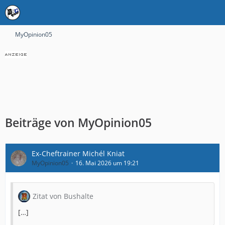
MyOpinion05
Beiträge von MyOpinion05
Ex-Cheftrainer Michél Kniat
MyOpinion05
16. Mai 2026 um 19:21
Zitat von Bushalte
[…]