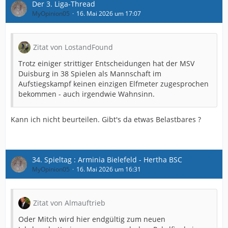
Der 3. Liga-Thread
MyOpinion05
16. Mai 2026 um 17:07
Zitat von LostandFound
Trotz einiger strittiger Entscheidungen hat der MSV
Duisburg in 38 Spielen als Mannschaft im
Aufstiegskampf keinen einzigen Elfmeter zugesprochen
bekommen - auch irgendwie Wahnsinn.
Kann ich nicht beurteilen. Gibt's da etwas Belastbares ?
34. Spieltag : Arminia Bielefeld - Hertha BSC
MyOpinion05
16. Mai 2026 um 16:31
Zitat von Almauftrieb
Oder Mitch wird hier endgültig zum neuen