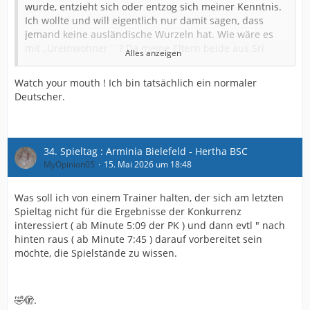
wurde, entzieht sich oder entzog sich meiner Kenntnis.
Ich wollte und will eigentlich nur damit sagen, dass
jemand keine ausländische Wurzeln hat. Wie wäre es
mit ,,Ureinwohner´´? Da meine Eltern beide aus Sri
Alles anzeigen
Lanka stammen, kann ich leider kein ,,Ureinwohner´´
sein, auch wenn ich kulturell und
Watch your mouth ! Ich bin tatsächlich ein normaler
sozialisationstechnisch Deutscher bin.
Deutscher.
Ich habe Sri Lanka nie von innen gesehen, Interesse von
meiner Seite ist auch nicht vorhanden. Ich fühle und
sehe mich als einen Deutschen.
34. Spieltag : Arminia Bielefeld - Hertha BSC
ck1905
MyOpinion05
MyOpinion05
15. Mai 2026 um 18:48
Der normale Deutsche hält selbstredend zur deutschen
Was soll ich von einem Trainer halten, der sich am letzten
Nationalmannschaft. Gemessen an anderen Ländern
Spieltag nicht für die Ergebnisse der Konkurrenz
gibt es hierzulande aber schon überproportional viele,
interessiert ( ab Minute 5:09 der PK ) und dann evtl " nach
die die deutsche Nationalelf ablehnen, obwohl sie keine
hinten raus ( ab Minute 7:45 ) darauf vorbereitet sein
Wurzeln in anderen Ländern haben. Mein Kumpel und
möchte, die Spielstände zu wissen.
Arbeitskollege beispielsweise. Er unterstützt England,
Schottland, Wales, die Republik Irland (
was zusammen
eigentlich ein No-Go ist. Ist so, als würde man Arminia und
Preußen unterstützen
). Dabei hat er keine Wurzeln auf
🤣🫣.