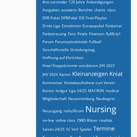
#no surrender
120 Jahre
Ankündigungen
Ausgaben
auswärts
Berichte
chants
class
DFB Pokal
DFBPokal
DIE Final-Playlist
Dritte Liga
Einnahmen
Europapokal
Fanbeirat
Fanbetreuung
Fans
Finale
Finanzen
fly88rip1
Forum
Forumsattraktivität
Fußball
Geschäftsstelle
Gründungstag
Hoffnung auf Ehrlichkeit
Hotel Doppelzimmer anzubieten
JHV 2023
Kleinanzeigen
Kniat
JHV 2024
Karten
Kommentar
Kontaktaufnahme zum Verein
Kosten
liedgut
Liga 24/25
MACRON
medical
Mitgliedschaft
Neuanmeldung
Neubeginn
Nursing
Neuzugang
nohu30com
on-line
online class
OWD Blitzer
rivalität
Termine
Saison 24/25
SC Verl
Spieler