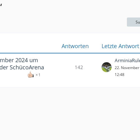
“
Su
Antworten
Letzte Antwort
ember 2024 um
ArminiaRul
der SchücoArena
142
22. November
12:48
1