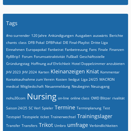
Tags
#no surrender
120 Jahre
Ankündigungen
Ausgaben
auswärts
Berichte
chants
class
DFB Pokal
DFBPokal
DIE Final-Playlist
Dritte Liga
Einnahmen
Europapokal
Fanbeirat
Fanbetreuung
Fans
Finale
Finanzen
fly88rip1
Forum
Forumsattraktivität
Fußball
Geschäftsstelle
Gründungstag
Hoffnung auf Ehrlichkeit
Hotel Doppelzimmer anzubieten
Kleinanzeigen
Kniat
JHV 2023
JHV 2024
Karten
Kommentar
Kontaktaufnahme zum Verein
Kosten
liedgut
Liga 24/25
MACRON
medical
Mitgliedschaft
Neuanmeldung
Neubeginn
Neuzugang
Nursing
nohu30com
on-line
online class
OWD Blitzer
rivalität
Termine
Saison 24/25
SC Verl
Spieler
Terminplanung
Test
Trainingslager
Testspiel
Testspiele
ticket
Trainerwechsel
Trikot
umfrage
Transfer
Transfers
Umbro
Verbindlichkeiten