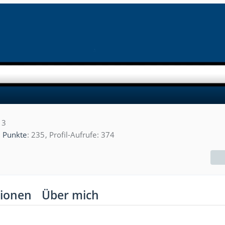
13
Punkte
235
Profil-Aufrufe
374
ionen
Über mich