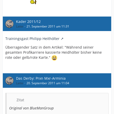
Kader 2011/12
Latte
21. September 2011 um 11:31
Trainingsgast Philipp Heithölter
Überragender Satz in dem Artikel: "Während seiner
gesamten Profikarriere kassierte Heidhölter bisher keine
rote oder gelb/rote Karte."
Das Derby: Prxn Mxr-Arminia
Latte
20. September 2011 um 11:04
Zitat
Original von BlueManGroup