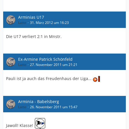
Arminias U17
Latte
31. März 2012 um 16:23
Die U17 verliert 2:1 in Mnstr.
Ex-Armine Patrick Schönfeld
Latte
27. November 2011 um 21:21
Pauli ist ja auch das Freudenhaus der Liga...
Arminia - Babelsberg
Latte
26. November 2011 um 15:47
Jawoll! Klasse!