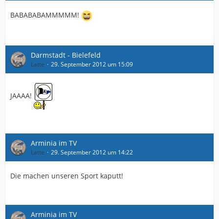
BABABABAMMMMM!
Darmstadt - Bielefeld
Latte
29. September 2012 um 15:09
JAAAA!
Arminia im TV
Latte
29. September 2012 um 14:22
Die machen unseren Sport kaputt!
Arminia im TV