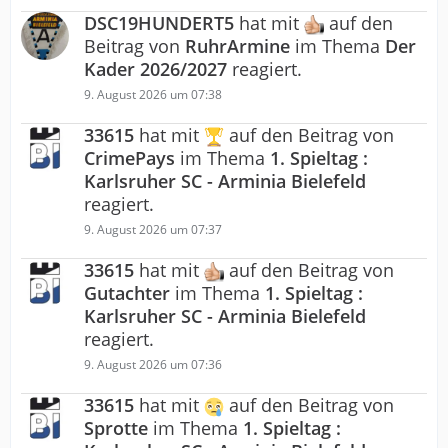
DSC19HUNDERT5
hat mit
auf den
Beitrag von
RuhrArmine
im Thema
Der
Kader 2026/2027
reagiert.
9. August 2026 um 07:38
33615
hat mit
auf den Beitrag von
CrimePays
im Thema
1. Spieltag :
Karlsruher SC - Arminia Bielefeld
reagiert.
9. August 2026 um 07:37
33615
hat mit
auf den Beitrag von
Gutachter
im Thema
1. Spieltag :
Karlsruher SC - Arminia Bielefeld
reagiert.
9. August 2026 um 07:36
33615
hat mit
auf den Beitrag von
Sprotte
im Thema
1. Spieltag :