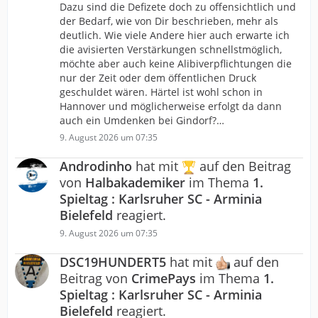
Dazu sind die Defizete doch zu offensichtlich und
der Bedarf, wie von Dir beschrieben, mehr als
deutlich. Wie viele Andere hier auch erwarte ich
die avisierten Verstärkungen schnellstmöglich,
möchte aber auch keine Alibiverpflichtungen die
nur der Zeit oder dem öffentlichen Druck
geschuldet wären. Härtel ist wohl schon in
Hannover und möglicherweise erfolgt da dann
auch ein Umdenken bei Gindorf?…
9. August 2026 um 07:35
Androdinho
hat mit
auf den Beitrag
von
Halbakademiker
im Thema
1.
Spieltag : Karlsruher SC - Arminia
Bielefeld
reagiert.
9. August 2026 um 07:35
DSC19HUNDERT5
hat mit
auf den
Beitrag von
CrimePays
im Thema
1.
Spieltag : Karlsruher SC - Arminia
Bielefeld
reagiert.