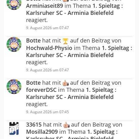
Arminiaseit89
im Thema
1. Spieltag :
Karlsruher SC - Arminia Bielefeld
reagiert.
9. August 2026 um 07:47
Botte
hat mit
auf den Beitrag von
Hochwald-Physio
im Thema
1. Spieltag :
Karlsruher SC - Arminia Bielefeld
reagiert.
9. August 2026 um 07:47
Botte
hat mit
auf den Beitrag von
foreverDSC
im Thema
1. Spieltag :
Karlsruher SC - Arminia Bielefeld
reagiert.
9. August 2026 um 07:45
33615
hat mit
auf den Beitrag von
Mosilla2909
im Thema
1. Spieltag :
Karlsruher SC - Arminia Bielefeld