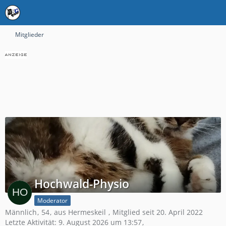
Mitglieder
Hochwald-Physio
Moderator
Männlich
54
aus Hermeskeil
Mitglied seit 20. April 2022
Letzte Aktivität:
9. August 2026 um 13:57