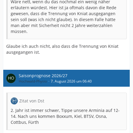
Wäre nett, wenn du das nochmal ein wenig näher
bleibt und mit Quellen argumentiert.
erläutern würdest. Hier ist ja oftmals davon die Rede
gewesen, dass die Trennung von Kniat ausgegangen
Ich hatte die längere Diskussion damals tatsächlich
sein soll (was ich nicht glaube). In diesem Falle hätte
nicht komplett mitbekommen. Wenn die Erfahrung
man aber mit Sicherheit nicht 2 Jahre weiterzahlen
gezeigt hat, dass es trotz guter Absichten immer wieder
müssen.
eskaliert, kann ich nachvollziehen, warum ihr diesen
Weg gewählt habt. Gleichzeitig bleibt für mich der
Punkt, dass dadurch eben auch vernünftige Beiträge
Glaube ich auch nicht, also dass die Trennung von Kniat
und Einordnungen verschwinden können.
ausgegangen ist.
Vielleicht muss ich deshalb auch einfach meinen
eigenen Umgang damit finden. Ich möchte eigentlich
gar nicht komplett weg. Ich werde vermutlich weiterhin
Saisonprognose 2026/27
mitlesen, weil mir Arminia wichtig ist und ich ehrlich
Hochwald-Physio
7. August 2026 um 06:40
gesagt keine wirkliche Alternative zu diesem Forum
kenne, was den Austausch rund um den Verein angeht.
Ich kenne mich aber auch: Bei manchen Themen wird
Zitat von Dst
es mir wahrscheinlich weiterhin in den Fingern jucken,
2. Jahr ist immer schwer, Tippe unsere Arminia auf 12-
etwas zu schreiben. Genau da liegt mein Konflikt. Ich
14. Nach uns kommen Boxxum, Kiel, BTSV, Osna,
möchte meinen eigenen Standpunkt nicht einfach
Cottbus, Fürth
unterdrücken, aber ich möchte auch nicht irgendwann
anfangen, Arminia oder dieses Forum automatisch mit