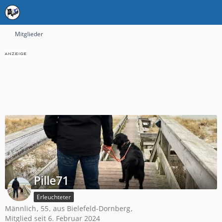
Mitglieder
Pille71
Erleuchteter
Männlich
55
aus Bielefeld-Dornberg
Mitglied seit 6. Februar 2024