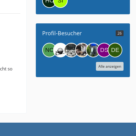
Profil-Besucher
26
Alle anzeigen
cht so