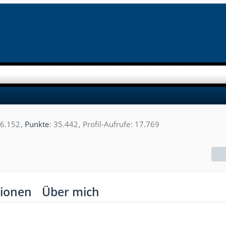
6.152
Punkte
35.442
Profil-Aufrufe
17.769
ionen
Über mich