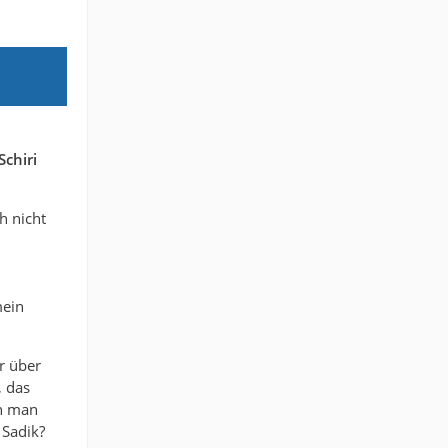
chiri
h nicht
mein
r über
, das
en man
 Sadik?