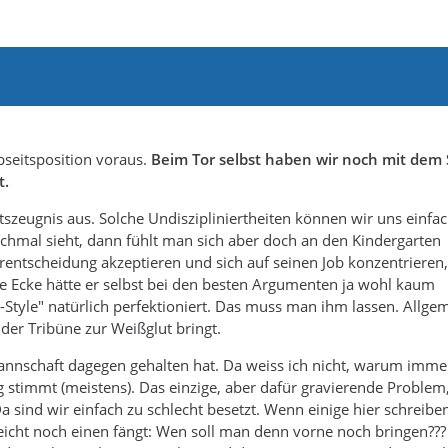
Abseitsposition voraus.
Beim Tor selbst haben wir noch mit dem S
t.
szeugnis aus. Solche Undiszipliniertheiten können wir uns einfac
hmal sieht, dann fühlt man sich aber doch an den Kindergarten
rentscheidung akzeptieren und sich auf seinen Job konzentrieren,
ie Ecke hätte er selbst bei den besten Argumenten ja wohl kaum
tyle" natürlich perfektioniert. Das muss man ihm lassen. Allge
r Tribüne zur Weißglut bringt.
Mannschaft dagegen gehalten hat. Da weiss ich nicht, warum imme
g stimmt (meistens). Das einzige, aber dafür gravierende Problem
a sind wir einfach zu schlecht besetzt. Wenn einige hier schreib
leicht noch einen fängt: Wen soll man denn vorne noch bringen???