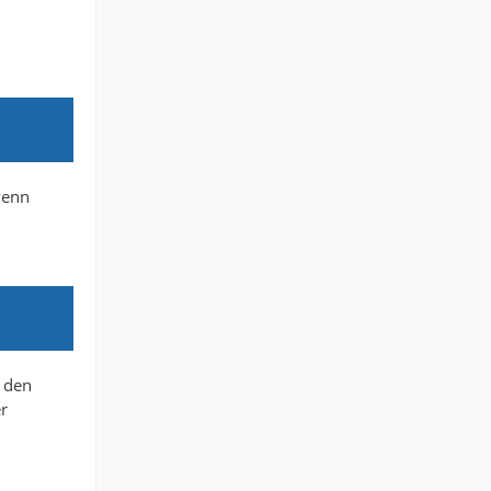
wenn
i den
er