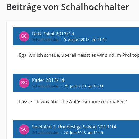
Beiträge von Schalhochhalter
DFB-Pokal 2013/14
Schalhochhalter
5. August 2013 um 11:42
Egal wo ich schaue, überall heisst es wir sind im Profit
Kader 2013/14
Schalhochhalter
25. Juni 2013 um 10:08
Lässt sich was über die Ablösesumme mutmaßen?
Spielplan 2. Bundesliga Saison 2013/14
Schalhochhalter
20. Juni 2013 um 12:16