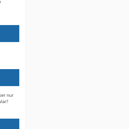
h
ber nur
ular?