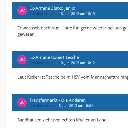
Ex-Armine Zlatko Janjic
Schalhochhalter
18. Juni 2013 um 10:19
Er wechselt nach Aue. Hätte ihn gerne wieder bei uns g
gewesen.
Ex-Armine Robert Tesche
Schalhochhalter
10. Juni 2013 um 10:12
Laut Kicker ist Tesche beim HSV vom Mannschafttrainin
Transfermarkt - Die Anderen
Schalhochhalter
8. Juni 2013 um 16:04
Sandhausen zieht nen echten Knaller an Land!