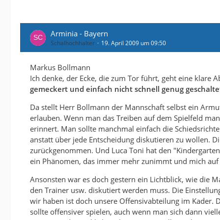
Arminia - Bayern
Schalhochhalter
19. April 2009 um 09:50
Markus Bollmann
Ich denke, der Ecke, die zum Tor führt, geht eine klare 
gemeckert und einfach nicht schnell genug geschalte
Da stellt Herr Bollmann der Mannschaft selbst ein Armut
erlauben. Wenn man das Treiben auf dem Spielfeld manc
erinnert. Man sollte manchmal einfach die Schiedsrichte
anstatt über jede Entscheidung diskutieren zu wollen. D
zurückgenommen. Und Luca Toni hat den "Kindergarten-S
ein Phänomen, das immer mehr zunimmt und mich auf de
Ansonsten war es doch gestern ein Lichtblick, wie die 
den Trainer usw. diskutiert werden muss. Die Einstellun
wir haben ist doch unsere Offensivabteilung im Kader. D
sollte offensiver spielen, auch wenn man sich dann viel