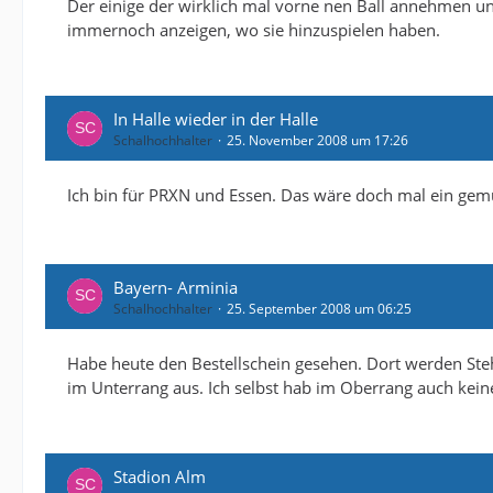
Der einige der wirklich mal vorne nen Ball annehmen u
immernoch anzeigen, wo sie hinzuspielen haben.
In Halle wieder in der Halle
Schalhochhalter
25. November 2008 um 17:26
Ich bin für PRXN und Essen. Das wäre doch mal ein gem
Bayern- Arminia
Schalhochhalter
25. September 2008 um 06:25
Habe heute den Bestellschein gesehen. Dort werden Ste
im Unterrang aus. Ich selbst hab im Oberrang auch keine 
Stadion Alm