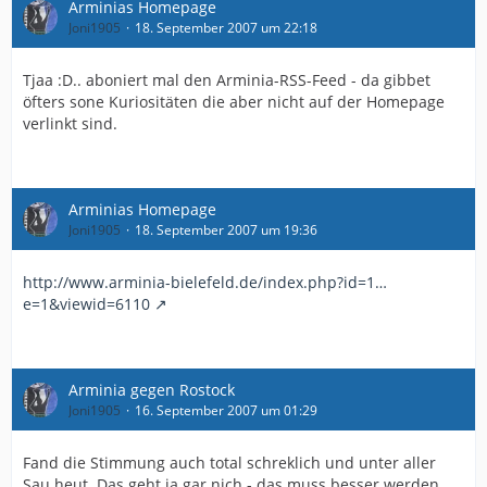
Arminias Homepage
Joni1905
18. September 2007 um 22:18
Tjaa :D.. aboniert mal den Arminia-RSS-Feed - da gibbet
öfters sone Kuriositäten die aber nicht auf der Homepage
verlinkt sind.
Arminias Homepage
Joni1905
18. September 2007 um 19:36
http://www.arminia-bielefeld.de/index.php?id=1…
e=1&viewid=6110
Arminia gegen Rostock
Joni1905
16. September 2007 um 01:29
Fand die Stimmung auch total schreklich und unter aller
Sau heut. Das geht ja gar nich - das muss besser werden