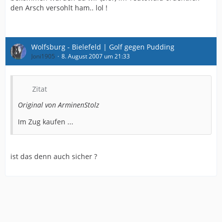
den Arsch versohlt ham.. lol !
Wolfsburg - Bielefeld | Golf gegen Pudding
Joni1905
8. August 2007 um 21:33
Zitat
Original von ArminenStolz
Im Zug kaufen ...
ist das denn auch sicher ?