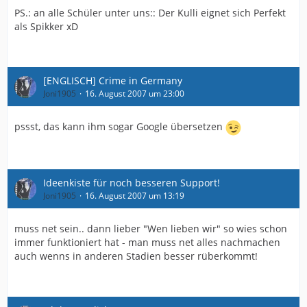
PS.: an alle Schüler unter uns:: Der Kulli eignet sich Perfekt
als Spikker xD
[ENGLISCH] Crime in Germany
Joni1905
16. August 2007 um 23:00
pssst, das kann ihm sogar Google übersetzen
Ideenkiste für noch besseren Support!
Joni1905
16. August 2007 um 13:19
muss net sein.. dann lieber "Wen lieben wir" so wies schon
immer funktioniert hat - man muss net alles nachmachen
auch wenns in anderen Stadien besser rüberkommt!