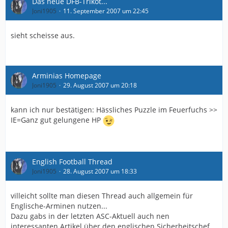
Das neue DFB-Trikot...
Joni1905
11. September 2007 um 22:45
sieht scheisse aus.
Arminias Homepage
Joni1905
29. August 2007 um 20:18
kann ich nur bestätigen: Hässliches Puzzle im Feuerfuchs >>
IE=Ganz gut gelungene HP
English Football Thread
Joni1905
28. August 2007 um 18:33
villeicht sollte man diesen Thread auch allgemein für
Englische-Arminen nutzen...
Dazu gabs in der letzten ASC-Aktuell auch nen
interessanten Artikel über den englischen Sicherheitschef