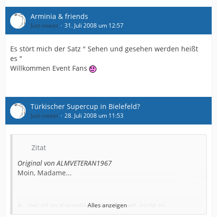
Arminia & friends
Just-sweet
31. Juli 2008 um 12:57
Es stört mich der Satz " Sehen und gesehen werden heißt
es "
Willkommen Event Fans
Türkischer Supercup in Bielefeld?
Just-sweet
28. Juli 2008 um 11:53
Zitat
Original von ALMVETERAN1967
Moin, Madame...
Ä...der ist zu Kocaelispor gewechselt, nicht zu
Alles anzeigen
Kayserispor...