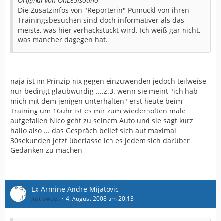
Original von OhLeoIsoaho
Die Zusatzinfos von "Reporterin" Pumuckl von ihren
Trainingsbesuchen sind doch informativer als das
meiste, was hier verhackstückt wird. Ich weiß gar nicht,
was mancher dagegen hat.
naja ist im Prinzip nix gegen einzuwenden jedoch teilweise
nur bedingt glaubwürdig ....z.B. wenn sie meint "ich hab
mich mit dem jenigen unterhalten" erst heute beim
Training um 16uhr ist es mir zum wiederholten male
aufgefallen Nico geht zu seinem Auto und sie sagt kurz
hallo also ... das Gespräch belief sich auf maximal
30sekunden jetzt überlasse ich es jedem sich darüber
Gedanken zu machen
Ex-Armine Andre Mijatovic
Just-sweet
4. August 2008 um 20:13