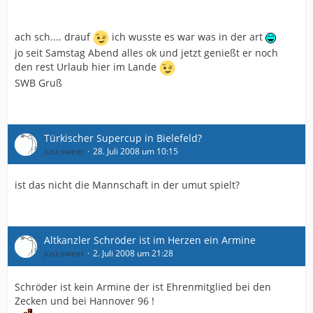
ach sch.... drauf
ich wusste es war was in der art
(Dein Bruder schon wieder im Lande ?)
jo seit Samstag Abend alles ok und jetzt genießt er noch
den rest Urlaub hier im Lande
SWB Gruss
SWB Gruß
Türkischer Supercup in Bielefeld?
Just-sweet
28. Juli 2008 um 10:15
ist das nicht die Mannschaft in der umut spielt?
Altkanzler Schröder ist im Herzen ein Armine
Just-sweet
2. Juli 2008 um 21:28
Schröder ist kein Armine der ist Ehrenmitglied bei den
Zecken und bei Hannover 96 !