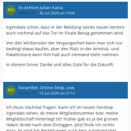
Ex-Armine Julian Kania
RobStar77
30. Juli 2026 um 19:04
Irgendwie schön, dass in der Meldung seines neuen Vereins
auch nochmal auf das Tor im Finale Bezug genommen wird.
Von den Verdiensten der Vergangenheit kann man sich nur
bedingt etwas kaufen, aber den Platz in der Arminia- und
Pokalhistorie kann ihm halt auch niemand mehr nehmen.
In diesem Sinne: Danke und alles Gute für die Zukunft.
Fanartikel, Online-Shop, usw.
RobStar77
13. Juli 2026 um 21:12
Ich muss nochmal fragen: Kann ich im neuen Fanshop
irgendwo sehen, ob meine Mitgliedsnummer bzw. meine
Mitgliedschaft hinterlegt ist? Früher gab es ja die grünen
Haken direkt nach dem Einloggen. Jetzt finde ich nichts
dazu. Es wird bei Bestellungen auch kein automatischer