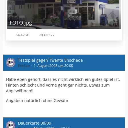
FOTO.jpg
64,42 kB
783 × 577
Testspiel gegen Twente Enschede
KimSue
1. August 2008 um 20:00
Habe eben gehört, dass es nicht wirklich ein gutes Spiel ist.
Hinten schlecht und vorne geht gar nichts. Etwas zum
Abgewöhnen!!!
Angaben natürlich ohne Gewähr
Dauerkarte 08/09