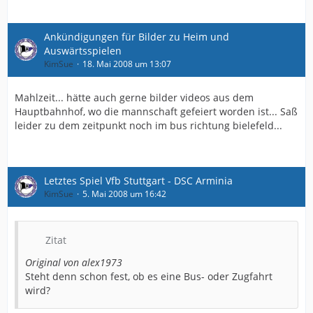
Ankündigungen für Bilder zu Heim und
Auswärtsspielen
KimSue
18. Mai 2008 um 13:07
Mahlzeit... hätte auch gerne bilder videos aus dem
Hauptbahnhof, wo die mannschaft gefeiert worden ist... Saß
leider zu dem zeitpunkt noch im bus richtung bielefeld...
Letztes Spiel Vfb Stuttgart - DSC Arminia
KimSue
5. Mai 2008 um 16:42
Zitat
Original von alex1973
Steht denn schon fest, ob es eine Bus- oder Zugfahrt
wird?