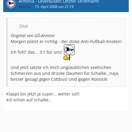
Arminia - Leverkusen! Letzter Strohhalm!
KimSue
15. April 2008 um 21:19
Zitat
Original von GÖ-Armine
Morgen platzt er richtig - der dicke Anti-Fußball-Knoten!
Ich fühl' das... 3:1 für uns!
Und jetzt setzte ich mich unglaublichen seelischen
Schmerzen aus und drücke Daumen für Schalke...naja,
besser gesagt
gegen
Cottbus! Und gegen Rostock!
Klappt bis jetzt ja super... weiter so!!!
4:0 schon auf schalke...