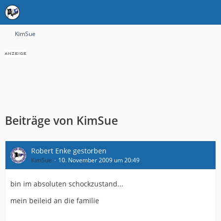
KimSue
Beiträge von KimSue
Robert Enke gestorben
KimSue
10. November 2009 um 20:49
bin im absoluten schockzustand...
mein beileid an die familie