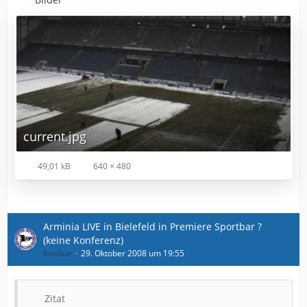
current.jpg
49,01 kB
640 × 480
Arminia LIVE in Bielefeld in Premiere Sportbar ?
(keine Konferenz)
KimSue
29. Oktober 2008 um 19:55
Zitat