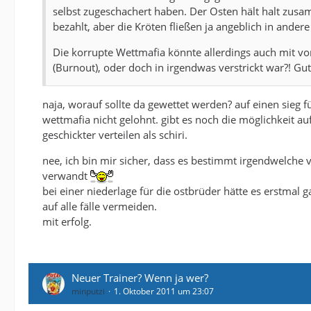
selbst zugeschachert haben. Der Osten hält halt zusa
bezahlt, aber die Kröten fließen ja angeblich in ander
Die korrupte Wettmafia könnte allerdings auch mit von
(Burnout), oder doch in irgendwas verstrickt war?! Gu
naja, worauf sollte da gewettet werden? auf einen sieg fü
wettmafia nicht gelohnt. gibt es noch die möglichkeit au
geschickter verteilen als schiri.
nee, ich bin mir sicher, dass es bestimmt irgendwelche v
verwandt
bei einer niederlage für die ostbrüder hätte es erstmal
auf alle fälle vermeiden.
mit erfolg.
Neuer Trainer? Wenn ja wer?
minputzi
1. Oktober 2011 um 23:07