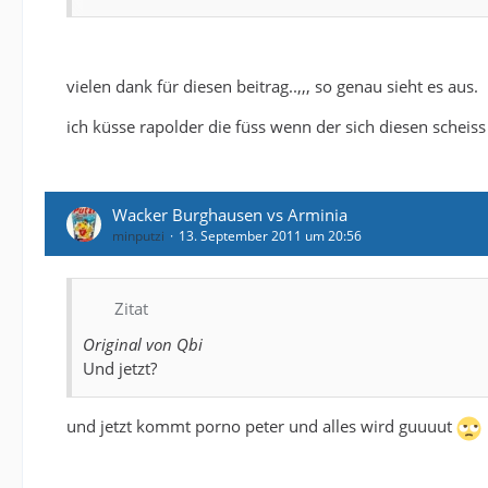
Wer oder was ist Arminia Bielefeld denn momentan n
vielen dank für diesen beitrag..,,, so genau sieht es aus.
Ein abgewirtschafteter, total überschuldeter Drittlig
dritten Liga steht.
ich küsse rapolder die füss wenn der sich diesen scheiss
Man hat außerdem einen Spielerkader der hier seine in
Welcher halbwegs normaldenkende Fußballtrainer unte
Wacker Burghausen vs Arminia
minputzi
13. September 2011 um 20:56
Derjenige muß schon ziemlich verzweifelt sein.
Wenn ich dann sehe welche Namen hier von Fanseite 
Zitat
Demut und Bescheidenheit, aber vor allen Dingen rea
Original von Qbi
gekommen zu sein.
Und jetzt?
Wir stellen momentan in Fußballdeutschland nix mehr
und jetzt kommt porno peter und alles wird guuuut