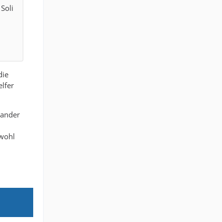
Soli
die
elfer
nander
 wohl