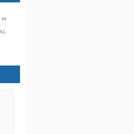
, so
OLL