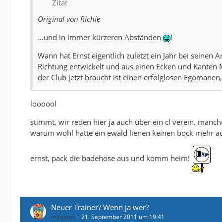
Zitat
Original von Richie
...und in immer kürzeren Abständen
!
Wann hat Ernst eigentlich zuletzt ein Jahr bei seinen 
Richtung entwickelt und aus einen Ecken und Kanten
der Club jetzt braucht ist einen erfolglosen Egomanen
loooool
stimmt, wir reden hier ja auch über ein cl verein. manc
warum wohl hatte ein ewald lienen keinen bock mehr au
ernst, pack die badehose aus und komm heim!
Neuer Trainer? Wenn ja wer?
minputzi
21. September 2011 um 19:41