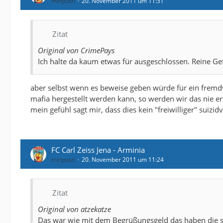
minputzi
20. November 2011 um 11:31
Zitat
Original von CrimePays
Ich halte da kaum etwas für ausgeschlossen. Reine Ge
aber selbst wenn es beweise geben würde für ein frem
mafia hergestellt werden kann, so werden wir das nie er
mein gefühl sagt mir, dass dies kein "freiwilliger" suizid
FC Carl Zeiss Jena - Arminia
minputzi
20. November 2011 um 11:24
Zitat
Original von atzekatze
Das war wie mit dem Begrüßungsgeld das haben die sic