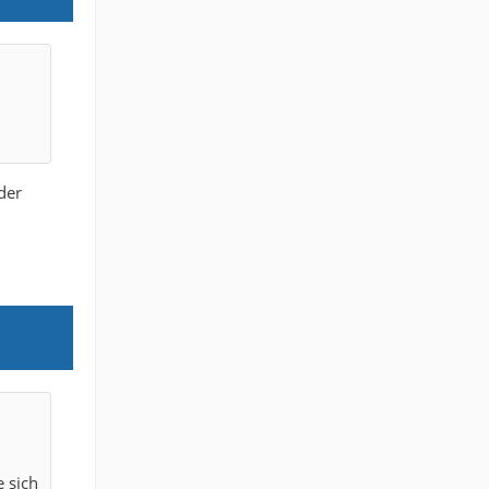
der
 sich