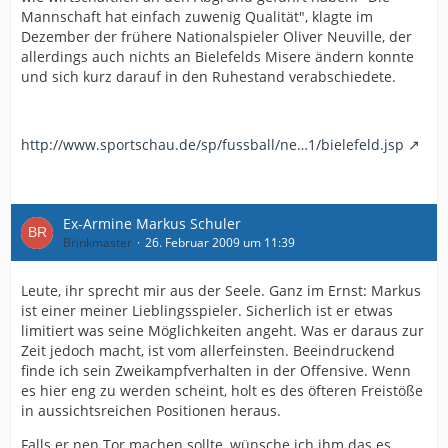
Mannschaft hat einfach zuwenig Qualität", klagte im
Dezember der frühere Nationalspieler Oliver Neuville, der
allerdings auch nichts an Bielefelds Misere ändern konnte
und sich kurz darauf in den Ruhestand verabschiedete.
http://www.sportschau.de/sp/fussball/ne…1/bielefeld.jsp
Ex-Armine Markus Schuler
Brinkmaster
26. Februar 2009 um 11:39
Leute, ihr sprecht mir aus der Seele. Ganz im Ernst: Markus
ist einer meiner Lieblingsspieler. Sicherlich ist er etwas
limitiert was seine Möglichkeiten angeht. Was er daraus zur
Zeit jedoch macht, ist vom allerfeinsten. Beeindruckend
finde ich sein Zweikampfverhalten in der Offensive. Wenn
es hier eng zu werden scheint, holt es des öfteren Freistöße
in aussichtsreichen Positionen heraus.
Falls er nen Tor machen sollte, wünsche ich ihm das es