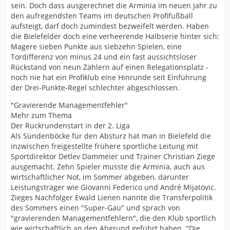
sein. Doch dass ausgerechnet die Arminia im neuen Jahr zu
den aufregendsten Teams im deutschen Profifußball
aufsteigt, darf doch zumindest bezweifelt werden. Haben
die Bielefelder doch eine verheerende Halbserie hinter sich:
Magere sieben Punkte aus siebzehn Spielen, eine
Tordifferenz von minus 24 und ein fast aussichtsloser
Rückstand von neun Zählern auf einen Relegationsplatz -
noch nie hat ein Profiklub eine Hinrunde seit Einführung
der Drei-Punkte-Regel schlechter abgeschlossen.
"Gravierende Managementfehler"
Mehr zum Thema
Der Rückrundenstart in der 2. Liga
Als Sündenböcke für den Absturz hat man in Bielefeld die
inzwischen freigestellte frühere sportliche Leitung mit
Sportdirektor Detlev Dammeier und Trainer Christian Ziege
ausgemacht. Zehn Spieler musste die Arminia, auch aus
wirtschaftlicher Not, im Sommer abgeben, darunter
Leistungsträger wie Giovanni Federico und André Mijatovic.
Zieges Nachfolger Ewald Lienen nannte die Transferpolitik
des Sommers einen "Super-Gau" und sprach von
"gravierenden Managementfehlern", die den Klub sportlich
wie wirtschaftlich an den Abgrund geführt haben. "Die