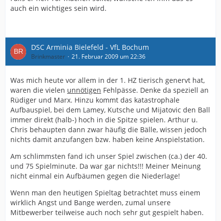
auch ein wichtiges sein wird.
DSC Arminia Bielefeld - VfL Bochum
Brinkmaster
21. Februar 2009 um 22:36
Was mich heute vor allem in der 1. HZ tierisch genervt hat,
waren die vielen
unnötigen
Fehlpässe. Denke da speziell an
Rüdiger und Marx. Hinzu kommt das katastrophale
Aufbauspiel, bei dem Lamey, Kutsche und Mijatovic den Ball
immer direkt (halb-) hoch in die Spitze spielen. Arthur u.
Chris behaupten dann zwar häufig die Bälle, wissen jedoch
nichts damit anzufangen bzw. haben keine Anspielstation.
Am schlimmsten fand ich unser Spiel zwischen (ca.) der 40.
und 75 Spielminute. Da war gar nichts!!! Meiner Meinung
nicht einmal ein Aufbäumen gegen die Niederlage!
Wenn man den heutigen Spieltag betrachtet muss einem
wirklich Angst und Bange werden, zumal unsere
Mitbewerber teilweise auch noch sehr gut gespielt haben.