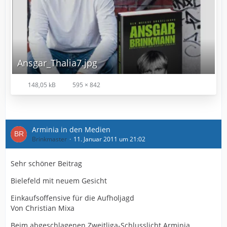
Ansgar_Thalia7.jpg
148,05 kB
595 × 842
Arminia in den Medien
Brinkmaster
11. Januar 2011 um 21:02
Sehr schöner Beitrag
Bielefeld mit neuem Gesicht
Einkaufsoffensive für die Aufholjagd
Von Christian Mixa
Beim abgeschlagenen Zweitliga-Schlusslicht Arminia