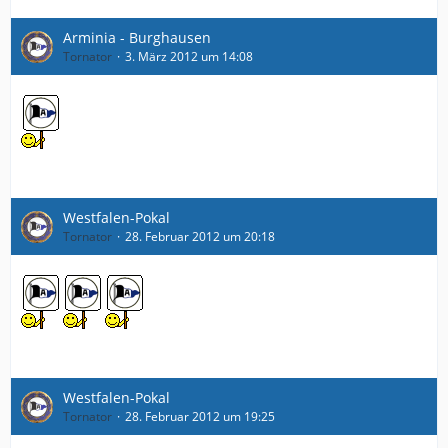
Arminia - Burghausen
Tornator
3. März 2012 um 14:08
Westfalen-Pokal
Tornator
28. Februar 2012 um 20:18
Westfalen-Pokal
Tornator
28. Februar 2012 um 19:25