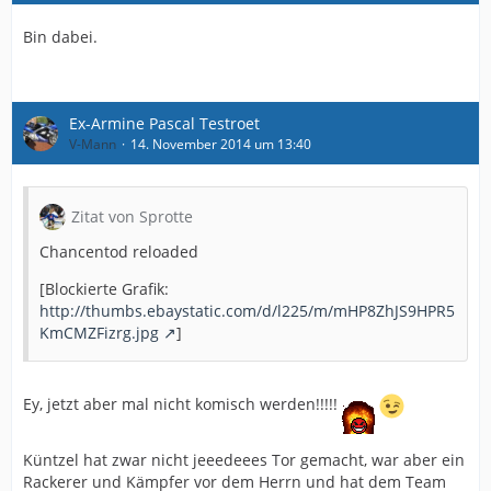
Bin dabei.
Ex-Armine Pascal Testroet
V-Mann
14. November 2014 um 13:40
Zitat von Sprotte
Chancentod reloaded
[Blockierte Grafik:
http://thumbs.ebaystatic.com/d/l225/m/mHP8ZhJS9HPR5
KmCMZFizrg.jpg
]
Ey, jetzt aber mal nicht komisch werden!!!!!
Küntzel hat zwar nicht jeeedeees Tor gemacht, war aber ein
Rackerer und Kämpfer vor dem Herrn und hat dem Team