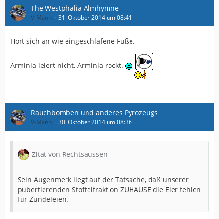
zurücklegen und Schulden verringern.
The Westphalia Almhymne
Wenn sich jmd verletzt oder zB Propheter, Lorenz oder
V-Mann
31. Oktober 2014 um 08:41
Testroet wechseln würden, bräuchte man natürlich
Ersatz.
Hört sich an wie eingeschlafene Füße.
Arminia leiert nicht, Arminia rockt.
Rauchbomben und anderes Pyrozeugs
V-Mann
30. Oktober 2014 um 08:36
Zitat von Rechtsaussen
Sein Augenmerk liegt auf der Tatsache, daß unserer
pubertierenden Stoffelfraktion ZUHAUSE die Eier fehlen
für Zündeleien.