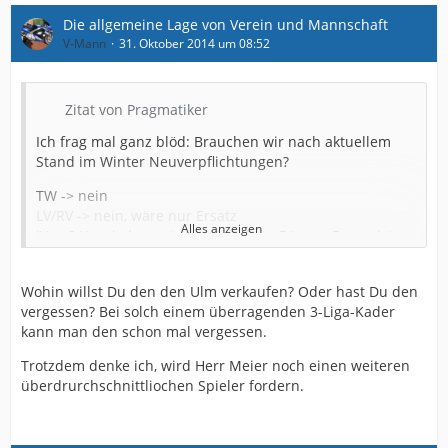
Die allgemeine Lage von Verein und Mannschaft
V-Mann
31. Oktober 2014 um 08:52
Zitat von Pragmatiker
Ich frag mal ganz blöd: Brauchen wir nach aktuellem
Stand im Winter Neuverpflichtungen?
TW -> nein
LV/RV -> nein, wäre nur Ersatz
Alles anzeigen
IV -> ? Hornig kommt zurück, Salger, Börner, Burmeister,
Propheter
6er -> Burmeister, Kluge, Schütz, Brinkmann und ein
Wohin willst Du den den Ulm verkaufen? Oder hast Du den
paar flexible sollte reichen
vergessen? Bei solch einem überragenden 3-Liga-Kader
LM/RM -> Mast/Lorenz und Hemlein/Hille sollte reichen
kann man den schon mal vergessen.
8er -> Müller, Kluge, Brinkmann, Testroet sind genug
10er brauchen wir nicht wirklich
Trotzdem denke ich, wird Herr Meier noch einen weiteren
Klos/Testroet -> glaube nicht an sinnvolle Lösung
überdrurchschnittliochen Spieler fordern.
Der Kader sollte stark genug sein, um aufzusteigen.
Daher würde ich im Rasen investieren, etwas