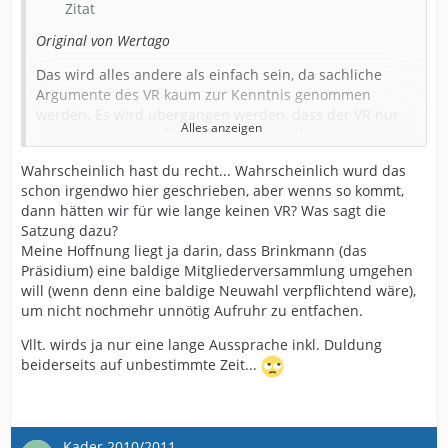
Zitat
Original von Wertago
Das wird alles andere als einfach sein, da sachliche
Argumente des VR kaum zur Kenntnis genommen
werden. Es wird übergangen werden, dass der VR nur
Alles anzeigen
seiner satzungsmäßigen Pflicht gegenüber den
Mitgliedern nachgekommen ist und der Schaden nur
Wahrscheinlich hast du recht... Wahrscheinlich wurd das
durch die Veröffentlichung seitens der "Maulwürfe"
schon irgendwo hier geschrieben, aber wenns so kommt,
eingetreten ist.
dann hätten wir für wie lange keinen VR? Was sagt die
Ich befürchte folgendes:
Satzung dazu?
Meine Hoffnung liegt ja darin, dass Brinkmann (das
Bosse wird Druck auf Geilhaupt ausüben, Lauritzen wird
Präsidium) eine baldige Mitgliederversammlung umgehen
erklären, wenn Brinkmann fällt, geht Hindrichs;
will (wenn denn eine baldige Neuwahl verpflichtend wäre),
Brinkmann wird erklären, mit Geilhaupt macht er nicht
um nicht nochmehr unnötig Aufruhr zu entfachen.
mehr weiter. Ergebnis: Geilhaupt, der Verein geht
kaputt, wenn Du nicht zurücktrittst. Webers Position ist
Vllt. wirds ja nur eine lange Aussprache inkl. Duldung
die einzige Unbekannte, wenn auch leichte Tendenzen
beiderseits auf unbestimmte Zeit...
zur Solidarität mit Brinkmann in einem NW-Bericht
aufgetaucht sind.
Und was macht dann ein echter Armine wie Alexander?
Kader 2010/2011