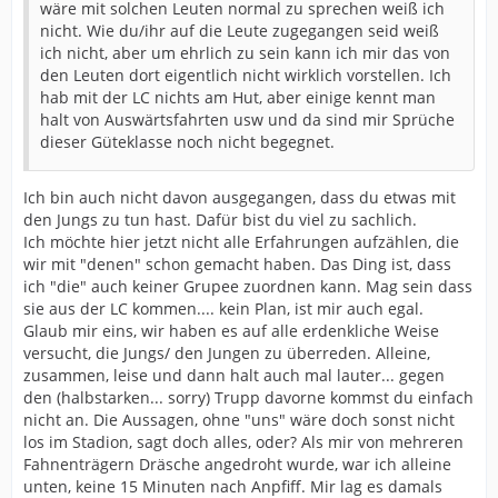
wäre mit solchen Leuten normal zu sprechen weiß ich
nicht. Wie du/ihr auf die Leute zugegangen seid weiß
ich nicht, aber um ehrlich zu sein kann ich mir das von
den Leuten dort eigentlich nicht wirklich vorstellen. Ich
hab mit der LC nichts am Hut, aber einige kennt man
halt von Auswärtsfahrten usw und da sind mir Sprüche
dieser Güteklasse noch nicht begegnet.
Ich bin auch nicht davon ausgegangen, dass du etwas mit
den Jungs zu tun hast. Dafür bist du viel zu sachlich.
Ich möchte hier jetzt nicht alle Erfahrungen aufzählen, die
wir mit "denen" schon gemacht haben. Das Ding ist, dass
ich "die" auch keiner Grupee zuordnen kann. Mag sein dass
sie aus der LC kommen.... kein Plan, ist mir auch egal.
Glaub mir eins, wir haben es auf alle erdenkliche Weise
versucht, die Jungs/ den Jungen zu überreden. Alleine,
zusammen, leise und dann halt auch mal lauter... gegen
den (halbstarken... sorry) Trupp davorne kommst du einfach
nicht an. Die Aussagen, ohne "uns" wäre doch sonst nicht
los im Stadion, sagt doch alles, oder? Als mir von mehreren
Fahnenträgern Dräsche angedroht wurde, war ich alleine
unten, keine 15 Minuten nach Anpfiff. Mir lag es damals