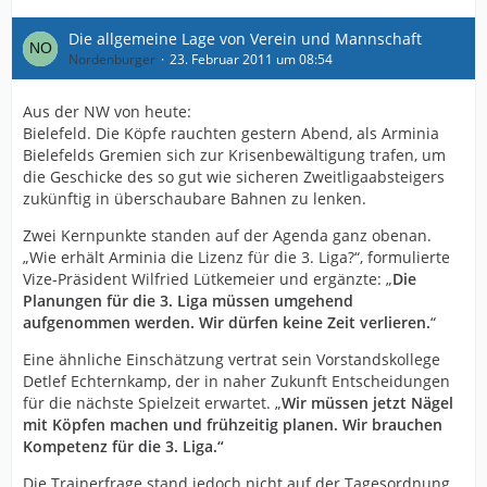
Die allgemeine Lage von Verein und Mannschaft
Nordenburger
23. Februar 2011 um 08:54
Aus der NW von heute:
Bielefeld. Die Köpfe rauchten gestern Abend, als Arminia
Bielefelds Gremien sich zur Krisenbewältigung trafen, um
die Geschicke des so gut wie sicheren Zweitligaabsteigers
zukünftig in überschaubare Bahnen zu lenken.
Zwei Kernpunkte standen auf der Agenda ganz obenan.
„Wie erhält Arminia die Lizenz für die 3. Liga?“, formulierte
Vize-Präsident Wilfried Lütkemeier und ergänzte: „
Die
Planungen für die 3. Liga müssen umgehend
aufgenommen werden. Wir dürfen keine Zeit verlieren.
“
Eine ähnliche Einschätzung vertrat sein Vorstandskollege
Detlef Echternkamp, der in naher Zukunft Entscheidungen
für die nächste Spielzeit erwartet. „
Wir müssen jetzt Nägel
mit Köpfen machen und frühzeitig planen. Wir brauchen
Kompetenz für die 3. Liga.“
Die Trainerfrage stand jedoch nicht auf der Tagesordnung