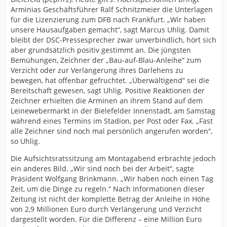
Arminias Geschäftsführer Ralf Schnitzmeier die Unterlagen
für die Lizenzierung zum DFB nach Frankfurt. „Wir haben
unsere Hausaufgaben gemacht“, sagt Marcus Uhlig. Damit
bleibt der DSC-Pressesprecher zwar unverbindlich, hört sich
aber grundsätzlich positiv gestimmt an. Die jüngsten
Bemühungen, Zeichner der „Bau-auf-Blau-Anleihe“ zum
Verzicht oder zur Verlängerung ihres Darlehens zu
bewegen, hat offenbar gefruchtet. „Überwältigend“ sei die
Bereitschaft gewesen, sagt Uhlig. Positive Reaktionen der
Zeichner erhielten die Arminen an ihrem Stand auf dem
Leinewebermarkt in der Bielefelder Innenstadt, am Samstag
während eines Termins im Stadion, per Post oder Fax. „Fast
alle Zeichner sind noch mal persönlich angerufen worden“,
so Uhlig.
Die Aufsichtsratssitzung am Montagabend erbrachte jedoch
ein anderes Bild. „Wir sind noch bei der Arbeit“, sagte
Präsident Wolfgang Brinkmann. „Wir haben noch einen Tag
Zeit, um die Dinge zu regeln.“ Nach Informationen dieser
Zeitung ist nicht der komplette Betrag der Anleihe in Höhe
von 2,9 Millionen Euro durch Verlängerung und Verzicht
dargestellt worden. Für die Differenz – eine Million Euro