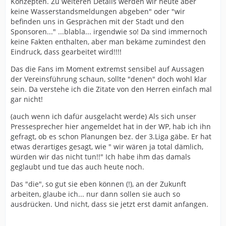
Konzepten. Zu weiteren Details werden wir heute aber
keine Wasserstandsmeldungen abgeben" oder "wir
befinden uns in Gesprächen mit der Stadt und den
Sponsoren..." ...blabla... irgendwie so! Da sind immernoch
keine Fakten enthalten, aber man bekäme zumindest den
Eindruck, dass gearbeitet wird!!!!
Das die Fans im Moment extremst sensibel auf Aussagen
der Vereinsführung schaun, sollte "denen" doch wohl klar
sein. Da verstehe ich die Zitate von den Herren einfach mal
gar nicht!
(auch wenn ich dafür ausgelacht werde) Als sich unser
Pressesprecher hier angemeldet hat in der WP, hab ich ihn
gefragt, ob es schon Planungen bez. der 3.Liga gäbe. Er hat
etwas derartiges gesagt, wie " wir wären ja total dämlich,
würden wir das nicht tun!!" Ich habe ihm das damals
geglaubt und tue das auch heute noch.
Das "die", so gut sie eben können (!), an der Zukunft
arbeiten, glaube ich... nur dann sollen sie auch so
ausdrücken. Und nicht, dass sie jetzt erst damit anfangen.