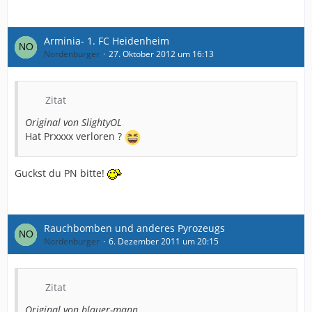
Arminia- 1. FC Heidenheim
Nordenburger
27. Oktober 2012 um 16:13
Zitat
Original von SlightyOL
Hat Prxxxx verloren ?
Guckst du PN bitte!
Rauchbomben und anderes Pyrozeugs
Nordenburger
6. Dezember 2011 um 20:15
Zitat
Original von blauer-mann