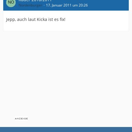
Wie hat sich Obermann nach einem in ähnlicher Weise
Nordenburger
17. Januar 2011 um 20:26
um ihn herum gestrickten Szenario verhalten müssen?
Er geht, um dem Verein noch eine Chance zu geben.
Jepp, auch laut Kicka ist es fix!
Ähnliches gilt für F.S. und O.K..
Glaubt ernsthaft jemand an ein anderes Ergebnis? Und
das Mitbestimmungsrecht der Mitglieder wäre dann
wieder mal ad absurdum geführt,; der Verein bestände
doch nur noch aus Brinkmann, Hindrichs und Co und
ihren Speichelleckern. Auch das, lieber ASC, sollte für
Euch Anlass zur Sorge sein.