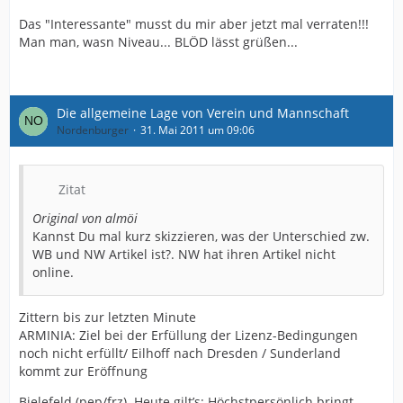
Das "Interessante" musst du mir aber jetzt mal verraten!!!
Man man, wasn Niveau... BLÖD lässt grüßen...
Die allgemeine Lage von Verein und Mannschaft
Nordenburger
31. Mai 2011 um 09:06
Zitat
Original von almöi
Kannst Du mal kurz skizzieren, was der Unterschied zw.
WB und NW Artikel ist?. NW hat ihren Artikel nicht
online.
Zittern bis zur letzten Minute
ARMINIA: Ziel bei der Erfüllung der Lizenz-Bedingungen
noch nicht erfüllt/ Eilhoff nach Dresden / Sunderland
kommt zur Eröffnung
Bielefeld (pep/frz). Heute gilt’s: Höchstpersönlich bringt