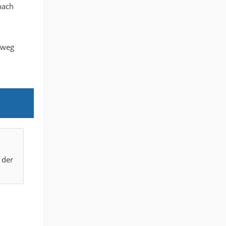
nach
Umweg
 der