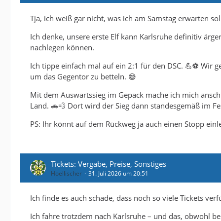
Tja, ich weiß gar nicht, was ich am Samstag erwarten soll. 
Ich denke, unsere erste Elf kann Karlsruhe definitiv ärger
nachlegen können.
Ich tippe einfach mal auf ein 2:1 für den DSC. 💪⚽ Wir 
um das Gegentor zu betteln. 😅
Mit dem Auswärtssieg im Gepäck mache ich mich ansch
Land. 🚗💨 Dort wird der Sieg dann standesgemäß im Fes
PS: Ihr könnt auf dem Rückweg ja auch einen Stopp einle
Tickets: Vergabe, Preise, Sonstiges
Hoellischer
31. Juli 2026 um 20:51
Ich finde es auch schade, dass noch so viele Tickets verf
Ich fahre trotzdem nach Karlsruhe – und das, obwohl bei