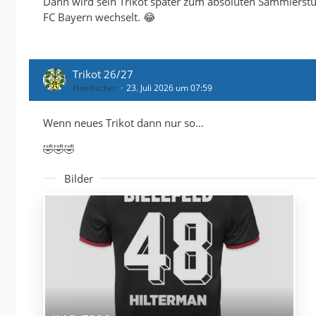
Dann wird sein Trikot später zum absoluten Sammlerstüc
FC Bayern wechselt. 😂
Trikot 26/27
Hoellischer
23. Juli 2026 um 07:59
Wenn neues Trikot dann nur so…
🤣🤣🤣
Bilder