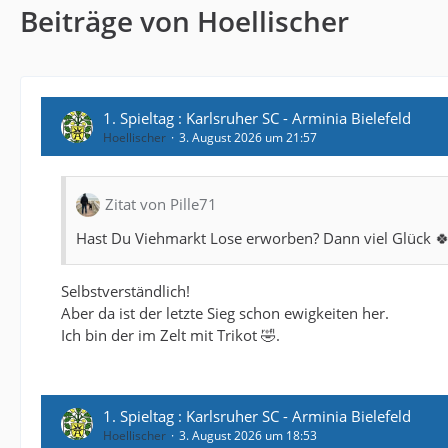
Beiträge von Hoellischer
1. Spieltag : Karlsruher SC - Arminia Bielefeld
Hoellischer
3. August 2026 um 21:57
Zitat von Pille71
Hast Du Viehmarkt Lose erworben? Dann viel Glück 🍀
Selbstverständlich!
Aber da ist der letzte Sieg schon ewigkeiten her.
Ich bin der im Zelt mit Trikot 🤣.
1. Spieltag : Karlsruher SC - Arminia Bielefeld
Hoellischer
3. August 2026 um 18:53