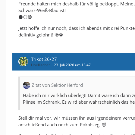
Freunde halten mich deshalb für völlig bekloppt. Meine
Schwarz-Weiß-Blau ist!
⚫️⚪️🔵
Jetzt hoffe ich nur noch, dass ich abends mit drei Punk
definitiv gelohnt! 🍻⚽
Trikot 26/27
Hoellischer
23. Juli 2026 um 13:47
Zitat von SektionHerford
Habe ich mir wirklich überlegt! Damit wäre ich dann zu
Plinse im Schrank. Es wird aber wahrscheinlich das hel
Stell dir mal vor, wir müssen ihn aus irgendeinem verrü
anschließend auch noch zum Pokalsieg! 🤣