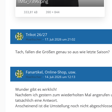
IMG_7396.png
333,81 kB
390 × 844
Trikot 26/27
Hoellischer
17. Juli 2026 um 21:02
Tach, fallen die Größen genau so aus wie letzte Saison?
Fanartikel, Online-Shop, usw.
Hoellischer
14. Juli 2026 um 12:13
Wunder gibt es wirklich!
Nachdem ich gestern zum wiederholten Mal angerufen u
tatsächlich eine Antwort.
Anscheinend ist die Umstellung noch nicht abgeschlosse