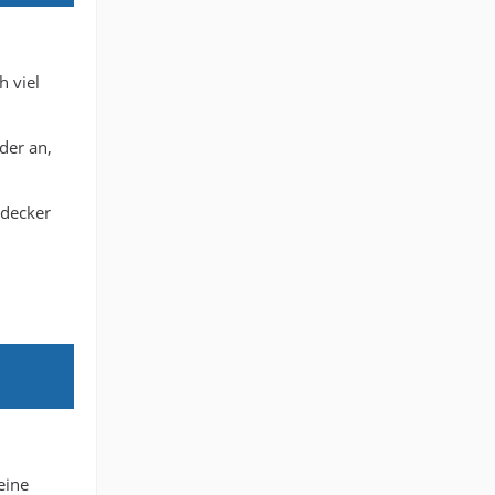
h viel
der an,
ldecker
eine