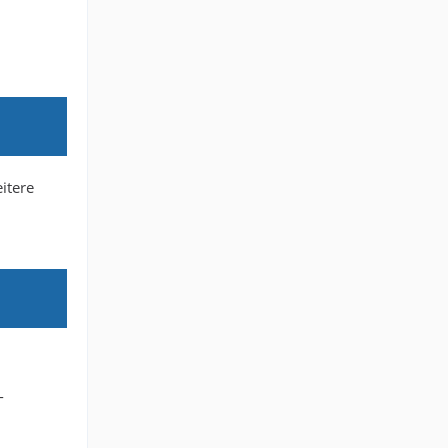
itere
-