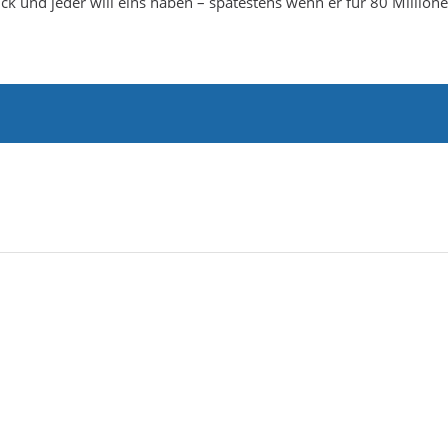
k und jeder will eins haben – spätestens wenn er für 80 Millio