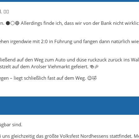
🤷‍♂️
n. ⚫️⚪️🔵 Allerdings finde ich, dass wir von der Bank nicht wirklic
gehen irgendwie mit 2:0 in Führung und fangen dann natürlich wie
ließend auf den Weg zum Auto und düse ruckzuck zurück ins Wa
tzelt auf dem Arolser Viehmarkt gefeiert. 🍻🎉
gen – liegt schließlich fast auf dem Weg. 😉🤣
ügbar sind.
 uns gleichzeitig das größte Volksfest Nordhessens stattfindet. M