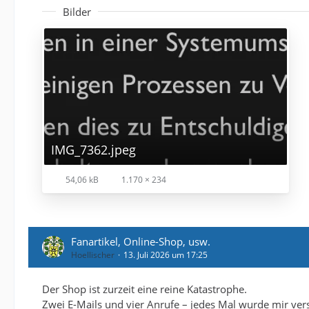
Bilder
IMG_7362.jpeg
54,06 kB
1.170 × 234
Fanartikel, Online-Shop, usw.
Hoellischer
13. Juli 2026 um 17:25
Der Shop ist zurzeit eine reine Katastrophe.
Zwei E-Mails und vier Anrufe – jedes Mal wurde mir ver