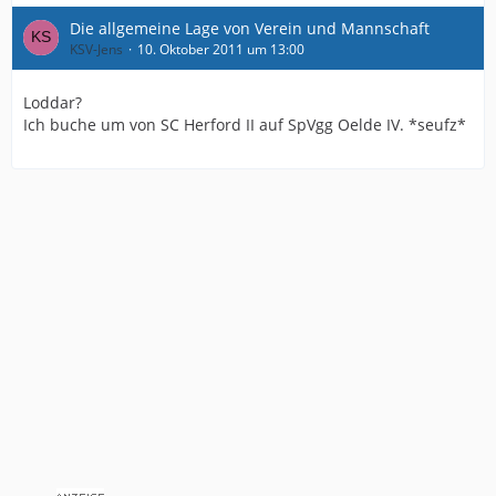
Die allgemeine Lage von Verein und Mannschaft
KSV-Jens
10. Oktober 2011 um 13:00
Loddar?
Ich buche um von SC Herford II auf SpVgg Oelde IV. *seufz*