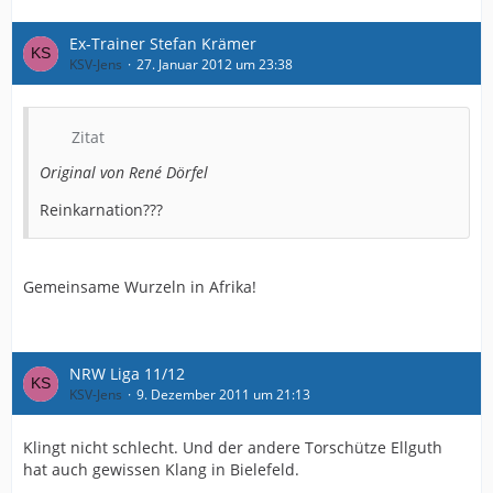
Ex-Trainer Stefan Krämer
KSV-Jens
27. Januar 2012 um 23:38
Zitat
Original von René Dörfel
Reinkarnation???
Gemeinsame Wurzeln in Afrika!
NRW Liga 11/12
KSV-Jens
9. Dezember 2011 um 21:13
Klingt nicht schlecht. Und der andere Torschütze Ellguth
hat auch gewissen Klang in Bielefeld.