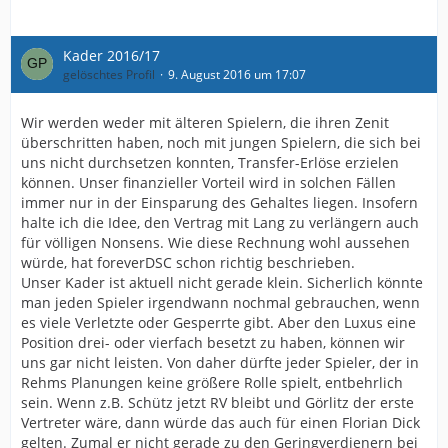
Kader 2016/17
gelöschtes Profil
9. August 2016 um 17:07
Wir werden weder mit älteren Spielern, die ihren Zenit
überschritten haben, noch mit jungen Spielern, die sich bei
uns nicht durchsetzen konnten, Transfer-Erlöse erzielen
können. Unser finanzieller Vorteil wird in solchen Fällen
immer nur in der Einsparung des Gehaltes liegen. Insofern
halte ich die Idee, den Vertrag mit Lang zu verlängern auch
für völligen Nonsens. Wie diese Rechnung wohl aussehen
würde, hat foreverDSC schon richtig beschrieben.
Unser Kader ist aktuell nicht gerade klein. Sicherlich könnte
man jeden Spieler irgendwann nochmal gebrauchen, wenn
es viele Verletzte oder Gesperrte gibt. Aber den Luxus eine
Position drei- oder vierfach besetzt zu haben, können wir
uns gar nicht leisten. Von daher dürfte jeder Spieler, der in
Rehms Planungen keine größere Rolle spielt, entbehrlich
sein. Wenn z.B. Schütz jetzt RV bleibt und Görlitz der erste
Vertreter wäre, dann würde das auch für einen Florian Dick
gelten. Zumal er nicht gerade zu den Geringverdienern bei