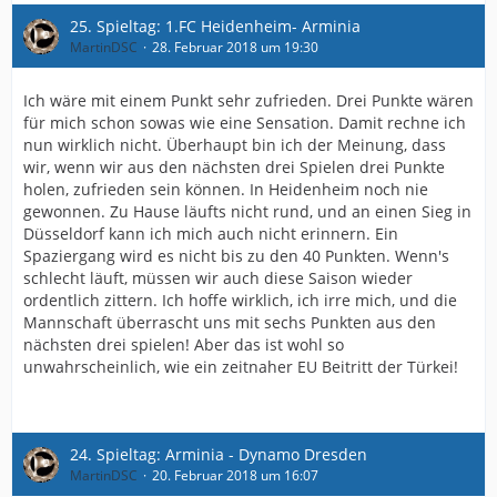
25. Spieltag: 1.FC Heidenheim- Arminia
MartinDSC
28. Februar 2018 um 19:30
Ich wäre mit einem Punkt sehr zufrieden. Drei Punkte wären
für mich schon sowas wie eine Sensation. Damit rechne ich
nun wirklich nicht. Überhaupt bin ich der Meinung, dass
wir, wenn wir aus den nächsten drei Spielen drei Punkte
holen, zufrieden sein können. In Heidenheim noch nie
gewonnen. Zu Hause läufts nicht rund, und an einen Sieg in
Düsseldorf kann ich mich auch nicht erinnern. Ein
Spaziergang wird es nicht bis zu den 40 Punkten. Wenn's
schlecht läuft, müssen wir auch diese Saison wieder
ordentlich zittern. Ich hoffe wirklich, ich irre mich, und die
Mannschaft überrascht uns mit sechs Punkten aus den
nächsten drei spielen! Aber das ist wohl so
unwahrscheinlich, wie ein zeitnaher EU Beitritt der Türkei!
24. Spieltag: Arminia - Dynamo Dresden
MartinDSC
20. Februar 2018 um 16:07