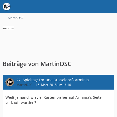
MartinDSC
Beiträge von MartinDSC
27. Spieltag: Fortuna Düsseldorf- Arminia
MartinDSC
15. März 2018 um 16:10
Weiß jemand, wieviel Karten bisher auf Arminia's Seite
verkauft wurden?