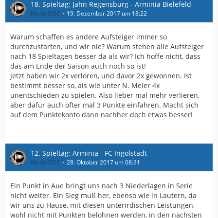
18. Spieltag: Jahn Regensburg - Arminia Bielefeld
MartinDSC
19. Dezember 2017 um 18:22
Warum schaffen es andere Aufsteiger immer so
durchzustarten, und wir nie? Warum stehen alle Aufsteiger
nach 18 Spieltagen besser da als wir? Ich hoffe nicht, dass
das am Ende der Saison auch noch so ist!
Jetzt haben wir 2x verloren, und davor 2x gewonnen. Ist
bestimmt besser so, als wie unter N. Meier 4x
unentschieden zu spielen. Also lieber mal mehr verlieren,
aber dafür auch öfter mal 3 Punkte einfahren. Macht sich
auf dem Punktekonto dann nachher doch etwas besser!
12. Spieltag: Arminia - FC Ingolstadt
MartinDSC
28. Oktober 2017 um 08:31
Ein Punkt in Aue bringt uns nach 3 Niederlagen in Serie
nicht weiter. Ein Sieg muß her, ebenso wie in Lautern, da
wir uns zu Hause, mit diesen unterirdischen Leistungen,
wohl nicht mit Punkten belohnen werden, in den nächsten