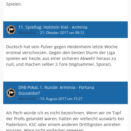
Spielen.
11. Spieltag: Holstein Kiel - Arminia
MartinDSC
21. Oktober 2017 um 08:12
Ducksch hat sein Pulver gegen Heidenheim letzte Woche
erstmal verschossen. Gegen den besten Sturm der Liga
spielen wir heute, aus einer sicheren Abwehr heraus zu
null, und machen selber 2 Tore (Voglsammer, Sporar).
DFB-Pokal, 1. Runde: Arminia - Fortuna
Düsseldorf
MartinDSC
13. August 2017 um 15:27
Als Pech würde ich es nicht bezeichnen. Wenn wir im Topf
der Profis gelandet wären, hätten wir vielleicht auswärts bei
Paderborn, KSC oder einem anderen Drittligisten antreten
müssen. Wäre nicht einfacher gewesen.