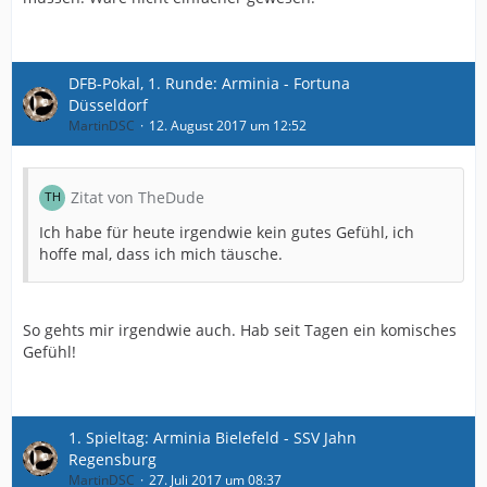
DFB-Pokal, 1. Runde: Arminia - Fortuna
Düsseldorf
MartinDSC
12. August 2017 um 12:52
Zitat von TheDude
Ich habe für heute irgendwie kein gutes Gefühl, ich
hoffe mal, dass ich mich täusche.
So gehts mir irgendwie auch. Hab seit Tagen ein komisches
Gefühl!
1. Spieltag: Arminia Bielefeld - SSV Jahn
Regensburg
MartinDSC
27. Juli 2017 um 08:37