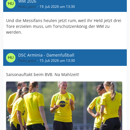
WM 2026
Hullu_poro
19. Juli 2026 um 13:30
Und die Messifans heulen jetzt rum, weil ihr Held jetzt drei
Tore erzielen muss, um Torschützenkönig der WM zu
werden.
DSC Arminia - Damenfußball
Hullu_poro
15. Juli 2026 um 13:30
Saisonauftakt beim BVB. Na Mahlzeit!