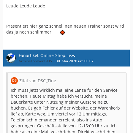
Leude Leude Leude
Und das ist letztlich mein Kernpunkt: Arminia sollte den
Anspruch haben, von den Erfolgen der letzten Jahre zu
profitieren und den nächsten Schritt zu gehen. Ein
Präsentiert hier ganz schnell nen neuen Trainer sonst wird
Verein mit dieser Tradition, diesem Umfeld und dieser
das ja noch schlimmer
aktuellen Dynamik sollte nicht den Eindruck vermitteln,
die Ausbildungsstätte für Trainer zu sein, die ihre
Eignung für dieses Niveau erst noch nachweisen
müssen.
Fanartikel, Online-Shop, usw.
Natürlich kann jeder dieser Kandidaten einschlagen.
ArmineForever1905
30. Mai 2026 um 00:07
Fußball bleibt Fußball. Aber die Frage lautet nicht, ob
das möglich ist. Die Frage lautet, ob ein Verein in der
aktuellen Ausgangslage wirklich auf Hoffnung setzen
Zitat von DSC_Tine
sollte, wenn er eigentlich die Möglichkeit haben müsste,
auf nachgewiesene Qualität zu setzen.
Ich muss jetzt wirklich mal eine Lanze für den Service
brechen. Heute Mittag habe ich versucht, meine
Man hat den beschwerlichen Aufstieg endlich geschafft,
Dauerkarte unter Nutzung meiner Gutscheine zu
steht auf dem Plateau und genießt die Aussicht. Und
buchen. Es gab Fehler auf der Website, der Warenkorb
genau in diesem Moment entscheidet man sich
lief ab, Karte weg. Um viertel vor 12 Uhr mittags.
offenbar, den Bergführer gegen jemanden
Telefonisch niemanden erreicht, also ins Auto
auszutauschen, der bisher hauptsächlich Wanderkarten
gesprungen. Geschäftsstelle von 12-15:00 Uhr zu. Ich
studiert hat.
habe also eine Mail geschrieben. Direkt geschrieben,