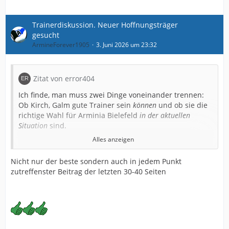
Trainerdiskussion. Neuer Hoffnungsträger
gesucht
ArmineForever1905
3. Juni 2026 um 23:32
Zitat von error404
Ich finde, man muss zwei Dinge voneinander trennen:
Ob Kirch, Galm gute Trainer sein
können
und ob sie die
richtige Wahl für Arminia Bielefeld
in der aktuellen
Situation
sind.
Alles anzeigen
Niemand kann mit Sicherheit sagen, dass einer dieser
Nicht nur der beste sondern auch in jedem Punkt
Trainer scheitern wird. Das ist auch gar nicht mein
zutreffenster Beitrag der letzten 30-40 Seiten
Punkt. Mein Punkt ist ein anderer: Wann, wenn nicht
jetzt, befindet sich Arminia in einer Position der Stärke?
Wir kommen aus den erfolgreichsten Jahren der
jüngeren Vereinsgeschichte. Aufstieg, Pokalfinale,
Klassenerhalt in der 2. Bundesliga, Rekord-