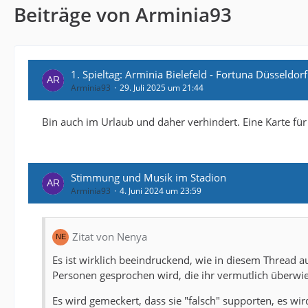
Beiträge von Arminia93
1. Spieltag: Arminia Bielefeld - Fortuna Düsseldorf
Arminia93
29. Juli 2025 um 21:44
Bin auch im Urlaub und daher verhindert. Eine Karte für B
Stimmung und Musik im Stadion
Arminia93
4. Juni 2024 um 23:59
Zitat von Nenya
Es ist wirklich beeindruckend, wie in diesem Thread a
Personen gesprochen wird, die ihr vermutlich überwie
Es wird gemeckert, dass sie "falsch" supporten, es wir