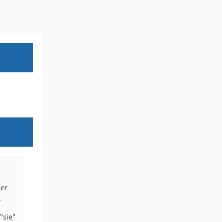
ber
.
"sie"