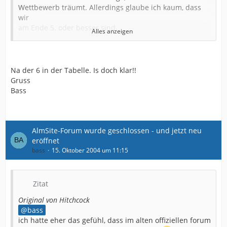
Wettbewerb träumt. Allerdings glaube ich kaum, dass
wir
am Ende 5. oder besser sind.
Alles anzeigen
Nun aber mein Punkt:
Angenommen wir kommen ins DFB-Pokal Halbfinale (ist
ja nicht sooo unwahrscheinlich). Das Endspiel heisst
Na der 6 in der Tabelle. Is doch klar!!
Bayern - Werder. Beide qualifizieren sich für die CL.
Gruss
Bass
Wer bekommt dann den UEFA Cup Platz für den
Pokalsieger ? Wird ein 3. Platz im Pokal ausgespielt ?
AlmSite-Forum wurde geschlossen - und jetzt neu
eröffnet
bass
15. Oktober 2004 um 11:15
Zitat
Original von Hitchcock
bass
ich hatte eher das gefühl, dass im alten offiziellen forum