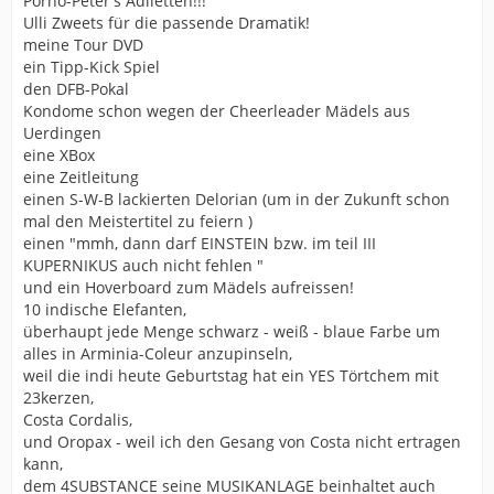
Porno-Peter's Adiletten!!!
Ulli Zweets für die passende Dramatik!
meine Tour DVD
ein Tipp-Kick Spiel
den DFB-Pokal
Kondome schon wegen der Cheerleader Mädels aus
Uerdingen
eine XBox
eine Zeitleitung
einen S-W-B lackierten Delorian (um in der Zukunft schon
mal den Meistertitel zu feiern )
einen "mmh, dann darf EINSTEIN bzw. im teil III
KUPERNIKUS auch nicht fehlen "
und ein Hoverboard zum Mädels aufreissen!
10 indische Elefanten,
überhaupt jede Menge schwarz - weiß - blaue Farbe um
alles in Arminia-Coleur anzupinseln,
weil die indi heute Geburtstag hat ein YES Törtchem mit
23kerzen,
Costa Cordalis,
und Oropax - weil ich den Gesang von Costa nicht ertragen
kann,
dem 4SUBSTANCE seine MUSIKANLAGE beinhaltet auch