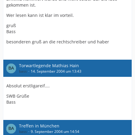
gekommen ist.
Wer lesen kann ist klar im vorteil.
gruß
Bass
besonderen gruß an die rechtschreiber und haber
Torwartlegende Mathias Hain
bass
14. September 2004 um 13:43
Absolut erstligareif....
SWB Grüße
Bass
Treffen in München
bass
9. September 2004 um 14:54