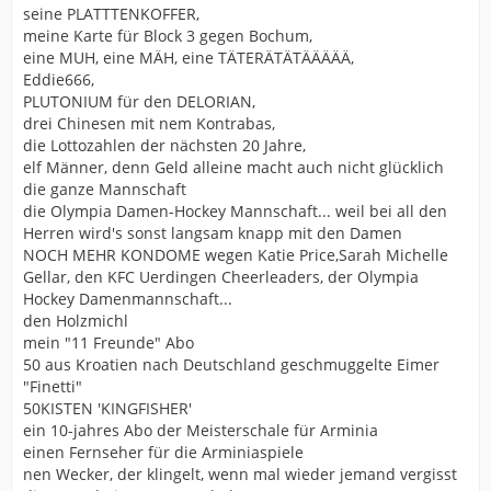
seine PLATTTENKOFFER,
meine Karte für Block 3 gegen Bochum,
eine MUH, eine MÄH, eine TÄTERÄTÄTÄÄÄÄÄ,
Eddie666,
PLUTONIUM für den DELORIAN,
drei Chinesen mit nem Kontrabas,
die Lottozahlen der nächsten 20 Jahre,
elf Männer, denn Geld alleine macht auch nicht glücklich
die ganze Mannschaft
die Olympia Damen-Hockey Mannschaft... weil bei all den
Herren wird's sonst langsam knapp mit den Damen
NOCH MEHR KONDOME wegen Katie Price,Sarah Michelle
Gellar, den KFC Uerdingen Cheerleaders, der Olympia
Hockey Damenmannschaft...
den Holzmichl
mein "11 Freunde" Abo
50 aus Kroatien nach Deutschland geschmuggelte Eimer
"Finetti"
50KISTEN 'KINGFISHER'
ein 10-jahres Abo der Meisterschale für Arminia
einen Fernseher für die Arminiaspiele
nen Wecker, der klingelt, wenn mal wieder jemand vergisst