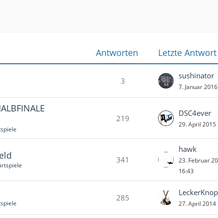
Antworten
Letzte Antwort
sushinator
3
7. Januar 201
HALBFINALE
DSC4ever
219
29. April 2015
spiele
hawk
eld
341
23. Februar 2
rtspiele
16:43
LeckerKnop
285
spiele
27. April 2014