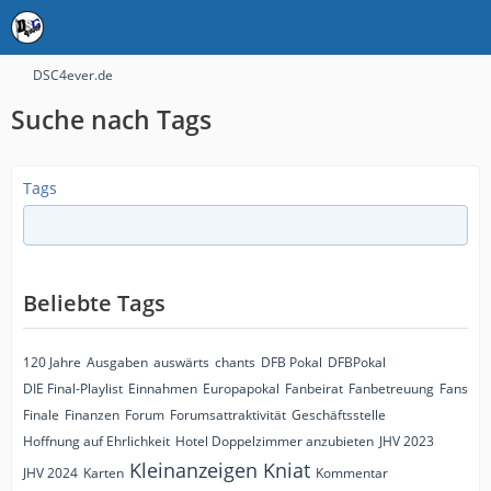
DSC4ever.de
Suche nach Tags
Tags
Beliebte Tags
120 Jahre
Ausgaben
auswärts
chants
DFB Pokal
DFBPokal
DIE Final-Playlist
Einnahmen
Europapokal
Fanbeirat
Fanbetreuung
Fans
Finale
Finanzen
Forum
Forumsattraktivität
Geschäftsstelle
Hoffnung auf Ehrlichkeit
Hotel Doppelzimmer anzubieten
JHV 2023
Kleinanzeigen
Kniat
JHV 2024
Karten
Kommentar