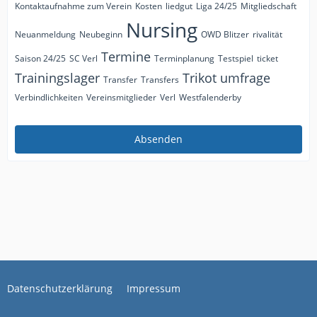
Kontaktaufnahme zum Verein
Kosten
liedgut
Liga 24/25
Mitgliedschaft
Nursing
Neuanmeldung
Neubeginn
OWD Blitzer
rivalität
Termine
Saison 24/25
SC Verl
Terminplanung
Testspiel
ticket
Trainingslager
Trikot
umfrage
Transfer
Transfers
Verbindlichkeiten
Vereinsmitglieder
Verl
Westfalenderby
Datenschutzerklärung
Impressum