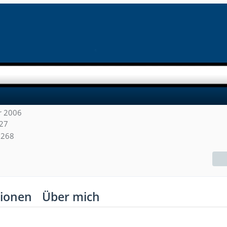
er 2006
:27
268
ionen
Über mich