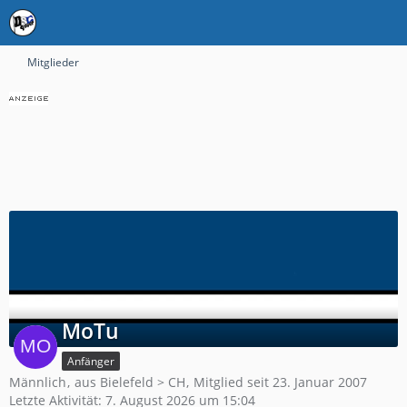
Mitglieder
MoTu
Anfänger
Männlich
aus Bielefeld > CH
Mitglied seit 23. Januar 2007
Letzte Aktivität:
7. August 2026 um 15:04