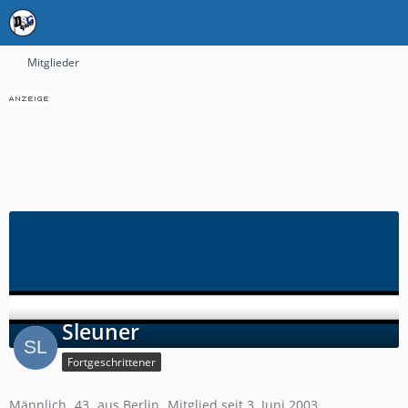
Mitglieder
Sleuner
Fortgeschrittener
Männlich
43
aus Berlin
Mitglied seit 3. Juni 2003