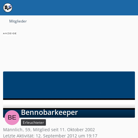
Mitglieder
Bennobarkeeper
Erleuchteter
Männlich
59
Mitglied seit 11. Oktober 2002
Letzte Aktivität:
12. September 2012 um 19:17