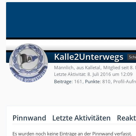
Kalle2Unterwegs
Sch
Männlich
aus Kalletal
Mitglied seit 
Letzte Aktivität:
8. Juli 2016 um 12:09
Beiträge
161
Punkte
810
Profil-Aufr
Pinnwand
Letzte Aktivitäten
Reakt
Es wurden noch keine Einträge an der Pinnwand verfasst.