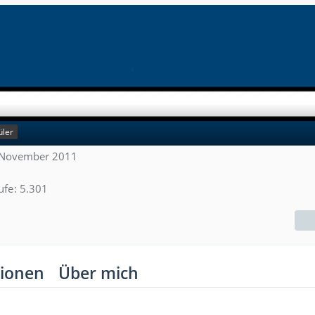
üler
8. November 2011
ufe
5.301
ionen
Über mich