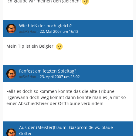
Ich glaube wir meinen den gleichen!
Wie hieß der noch gleich?
xxSASHxx
22. Mai 2007 um 16:13
Mein Tip ist ein Belgier!
Fanfest am letzten Spieltag?
xxSASHxx
23. April 2007 um 23:02
Falls es doch so kommen könnte das die alte Tribüne
irgenwann doch weg kommt dann könnte man es ja mit so
einer Abschiedsfeier der Osttribüne verbinden!
Aus der (Meister)traum: Gazprom 06 vs. blaue
Götter