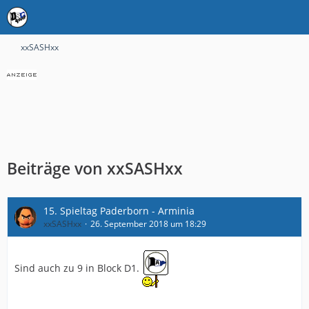
xxSASHxx
Beiträge von xxSASHxx
15. Spieltag Paderborn - Arminia
xxSASHxx
26. September 2018 um 18:29
Sind auch zu 9 in Block D1.