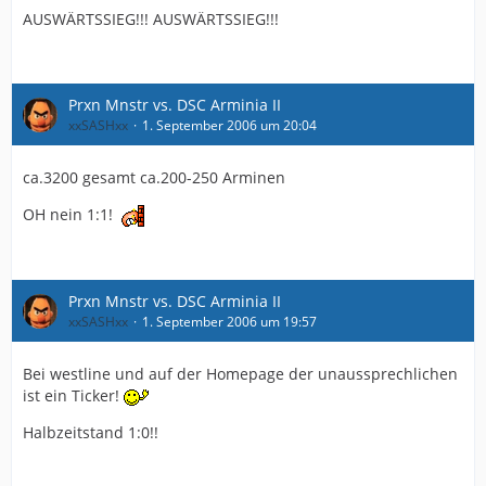
AUSWÄRTSSIEG!!! AUSWÄRTSSIEG!!!
Prxn Mnstr vs. DSC Arminia II
xxSASHxx
1. September 2006 um 20:04
ca.3200 gesamt ca.200-250 Arminen
OH nein 1:1!
Prxn Mnstr vs. DSC Arminia II
xxSASHxx
1. September 2006 um 19:57
Bei westline und auf der Homepage der unaussprechlichen
ist ein Ticker!
Halbzeitstand 1:0!!