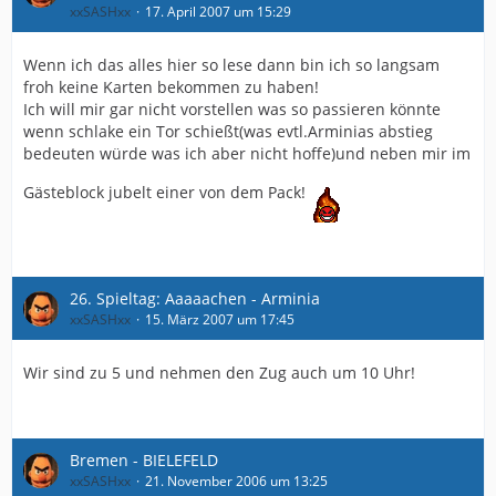
xxSASHxx
17. April 2007 um 15:29
Wenn ich das alles hier so lese dann bin ich so langsam
froh keine Karten bekommen zu haben!
Ich will mir gar nicht vorstellen was so passieren könnte
wenn schlake ein Tor schießt(was evtl.Arminias abstieg
bedeuten würde was ich aber nicht hoffe)und neben mir im
Gästeblock jubelt einer von dem Pack!
26. Spieltag: Aaaaachen - Arminia
xxSASHxx
15. März 2007 um 17:45
Wir sind zu 5 und nehmen den Zug auch um 10 Uhr!
Bremen - BIELEFELD
xxSASHxx
21. November 2006 um 13:25