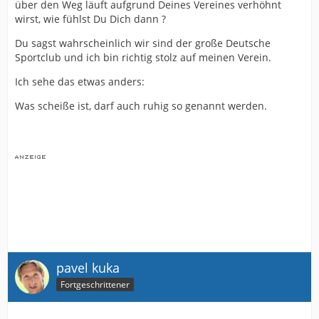
über den Weg läuft aufgrund Deines Vereines verhöhnt
Hertha, Ahlen und Koblenz lassen grüßen!
Deutschen Sport-Club Arminia Bielefeld zu sein.
wirst, wie fühlst Du Dich dann ?
Du sagst wahrscheinlich wir sind der große Deutsche
Sportclub und ich bin richtig stolz auf meinen Verein.
Ich sehe das etwas anders:
Was scheiße ist, darf auch ruhig so genannt werden.
pavel kuka
Fortgeschrittener