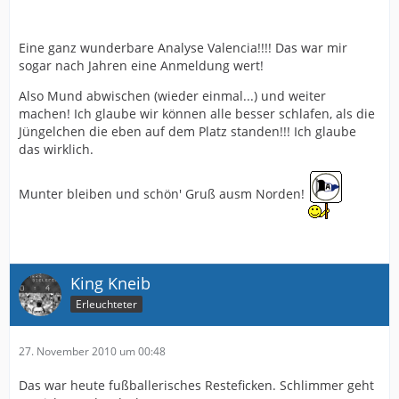
drohte in der Versenkung zu verschwinden.
Dann die Rettung.....alle froh.....jetzt erst recht....
Allen war klar, das gespart werden muß.
Eine ganz wunderbare Analyse Valencia!!!! Das war mir
Ergo:
sogar nach Jahren eine Anmeldung wert!
die sogenannten Leistungsträger wurden verkauft,
verschenkt oder verletzt (schönes Wortspiel).
Also Mund abwischen (wieder einmal...) und weiter
Ziege----schaffts nicht mit dem Material, das er zur
machen! Ich glaube wir können alle besser schlafen, als die
Verfügung hat.
Jüngelchen die eben auf dem Platz standen!!! Ich glaube
Vorwurf: Zu unerfahren, keine Handschrift. Das er kein
das wirklich.
Bundesliga-taugliches Material zur Verfügung hat ist
bekannt, hilft aber nicht.
Munter bleiben und schön' Gruß ausm Norden!
So, .....der Ewald kommt. Alles toll, Hoffnung, 20.000
gegen Osnasen.Sieg.
Jetzt kann´s klappen.....Oberhausen.....auweia.
Heute Düsseldorf....noch mal auweia.....
King Kneib
Was machen manche "Fans":
Erleuchteter
Außer Ewald......
Wie dumm, wie törricht. Seid Ihr Arminen oder was.
Ein Trainer der sich vor die Truppe stellt,
27. November 2010 um 00:48
beschwichtigend vor der Südtribüne steht.
Manchen scheint es immer noch nicht klar zu sein:
Das war heute fußballerisches Resteficken. Schlimmer geht