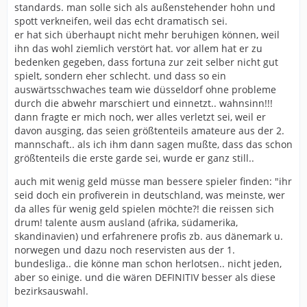
standards. man solle sich als außenstehender hohn und
spott verkneifen, weil das echt dramatisch sei.
er hat sich überhaupt nicht mehr beruhigen können, weil
ihn das wohl ziemlich verstört hat. vor allem hat er zu
bedenken gegeben, dass fortuna zur zeit selber nicht gut
spielt, sondern eher schlecht. und dass so ein
auswärtsschwaches team wie düsseldorf ohne probleme
durch die abwehr marschiert und einnetzt.. wahnsinn!!!
dann fragte er mich noch, wer alles verletzt sei, weil er
davon ausging, das seien größtenteils amateure aus der 2.
mannschaft.. als ich ihm dann sagen mußte, dass das schon
größtenteils die erste garde sei, wurde er ganz still..
auch mit wenig geld müsse man bessere spieler finden: "ihr
seid doch ein profiverein in deutschland, was meinste, wer
da alles für wenig geld spielen möchte?! die reissen sich
drum! talente ausm ausland (afrika, südamerika,
skandinavien) und erfahrenere profis zb. aus dänemark u.
norwegen und dazu noch reservisten aus der 1.
bundesliga.. die könne man schon herlotsen.. nicht jeden,
aber so einige. und die wären DEFINITIV besser als diese
bezirksauswahl.