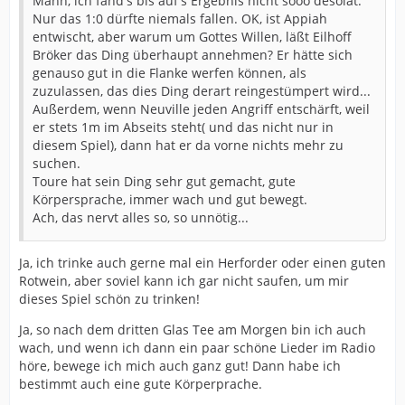
Mann, ich fand's bis auf's Ergebnis nicht sooo desolat.
Nur das 1:0 dürfte niemals fallen. OK, ist Appiah
entwischt, aber warum um Gottes Willen, läßt Eilhoff
Bröker das Ding überhaupt annehmen? Er hätte sich
genauso gut in die Flanke werfen können, als
zuzulassen, das dies Ding derart reingestümpert wird...
Außerdem, wenn Neuville jeden Angriff entschärft, weil
er stets 1m im Abseits steht( und das nicht nur in
diesem Spiel), dann hat er da vorne nichts mehr zu
suchen.
Toure hat sein Ding sehr gut gemacht, gute
Körpersprache, immer wach und gut bewegt.
Ach, das nervt alles so, so unnötig...
Ja, ich trinke auch gerne mal ein Herforder oder einen guten
Rotwein, aber soviel kann ich gar nicht saufen, um mir
dieses Spiel schön zu trinken!
Ja, so nach dem dritten Glas Tee am Morgen bin ich auch
wach, und wenn ich dann ein paar schöne Lieder im Radio
höre, bewege ich mich auch ganz gut! Dann habe ich
bestimmt auch eine gute Körperprache.