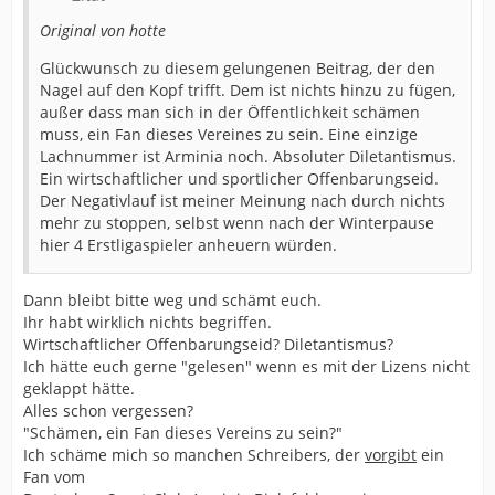
mit Stolz ertragen. Aber irgendwann, ja irgendwann ist
Original von hotte
wirklich "Feierabend"!
Für dieses grauenhafte Rumgestümpere auf dem Rasen
Glückwunsch zu diesem gelungenen Beitrag, der den
gebe ich kein Geld mehr aus, um es live anzusehen!
Nagel auf den Kopf trifft. Dem ist nichts hinzu zu fügen,
Nicht, daß mir Niederlagen gleichgültig wäre. Im
außer dass man sich in der Öffentlichkeit schämen
Gegenteil, gerade als ausgewanderter Bielefelder
muss, ein Fan dieses Vereines zu sein. Eine einzige
möchte man auf seine Heimat stolz sein.
Lachnummer ist Arminia noch. Absoluter Diletantismus.
Ein wirtschaftlicher und sportlicher Offenbarungseid.
Aber irgendwann fragt man sich selbst: "Bist Du
Der Negativlauf ist meiner Meinung nach durch nichts
eigentlich bescheuert? Du mußt für einen
mehr zu stoppen, selbst wenn nach der Winterpause
Durchschnittsverdienst nicht nur hart arbeiten sondern
hier 4 Erstligaspieler anheuern würden.
auch viele Unannehmlichkeiten in Kauf nehmen
(Wochenendpendler) und du trägst Dein sauer
verdientes Geld zu Besserverdienenden, die Deinen
Dann bleibt bitte weg und schämt euch.
Lieblingsverein ruinieren?" Und damit meine ich nicht
Ihr habt wirklich nichts begriffen.
unsere Mannschaft! Die kann nichts dafür, daß sie
Wirtschaftlicher Offenbarungseid? Diletantismus?
keinen Fußball spielen kann.
Ich hätte euch gerne "gelesen" wenn es mit der Lizens nicht
geklappt hätte.
Also, nun mal langsam mit den vermutlich "jungen und
Alles schon vergessen?
wilden Pferden"!
"Schämen, ein Fan dieses Vereins zu sein?"
Vielleicht gibt es ältere Fans, die schon so Einiges
Ich schäme mich so manchen Schreibers, der
vorgibt
ein
mitgemacht haben und Die einfach um sich selbst zu
Fan vom
schützen und eben weil sie in ihrem Leben schon so viel