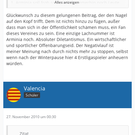
1. Arminia soll froh sein, daß es immerhin noch Leute
Alles anzeigen
gibt, die sich Bielefeld auf Sky anschauen (antun!)!
2. Sterbende deutsche Soldaten in Afghanistan oder
Glückwunsch zu diesem gelungenen Beitrag, der den Nagel
sostwo auf der Welt mit Unseren "Hobbykickern" zu
auf den Kopf trifft. Dem ist nichts hinzu zu fügen, außer
vergleichen ist schlichtweg PERVERS!
dass man sich in der Öffentlichkeit schämen muss, ein Fan
3. Über Erfolge Bielefelds zu prahlen? Welchen Erfolg
dieses Vereines zu sein. Eine einzige Lachnummer ist
meinst Du?
Arminia noch. Absoluter Diletantismus. Ein wirtschaftlicher
Den Klassenerhalt 2009? .... Den direkten
und sportlicher Offenbarungseid. Der Negativlauf ist
Wiederaufstieg 2010? ... Die Haushaltskonsolidierung
meiner Meinung nach durch nichts mehr zu stoppen, selbst
der letzten Jahre? ... Die Platzierung im soliden
wenn nach der Winterpause hier 4 Erstligaspieler anheuern
Mittelfeld in der aktuellen Saison? ... Die sensationellen
würden.
Tore (besonders gegen Osnabrück) unserer genialen
Stürmer? ... Oder meinst Du "Sponsoren" a la Schreiner
in den Skandal-70ern, der war übrigens ein Nachbar als
ich noch Kind war.
Valencia
Schüler
Seit 23 Jahren bin ich aus beruflichen Gründen Bremer
und nur Wochenend-Bielefelder, der all die Jahre den
Versuchungen von Werder widersagt hat. Da geht man
in den wenigen Stunden am Wochenende in BI auch
27. November 2010 um 00:30
noch ins Stadion, da wird man von Kindern und
Jugendlichen ausgelacht für grandiose 1:8 oder 0:6
Erfolge in Bremen oder Dortmund, daß habe ich alles
Zitat