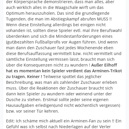
der Körpersprache demonstrieren, dass man alles, aber
auch wirklich alles in die Waagschale wirft um das
Optimum herauszuholen. Das sind die grundlegende
Tugenden, die man im Abstiegskampf abrufen MUSS !!
Wenn diese Einstellung allerdings bei einigen nicht
vohanden ist, sollten diese Spieler evtl. mal ihre Berufswahl
überdenken und sich die Mindestanforderungen eines
(gut)bezahlten Fußballprofis vor Augen führen. Und wenn
man dann den Zuschauer fast jedes Wochenende eben
diese Berufsauffassung vermittelt bzw. nicht vermittelt und
sämtliche Einstellung vermissen lässt, braucht man sich
über die Konsequenzen nicht zu wundern !
Außer Eilhoff
hat es momentan kein Spieler verdient das Arminen-Trikot
zu tragen. Keiner !
Teilweise spottet das jeglicher
Beschreibung, was man als zahlender Zuschauer erleben
muss. Über die Reaktionen der Zuschauer braucht sich
dann kein Spieler zu wundern oder weinend unter der
Dusche zu stehen. Erstmal sollte jeder seine eigenen
Hausaufgaben erledigen(und nicht wöchentlich vergessen)
bzw. vor seiner Tür kehren.
Edit: Ich schäme mich aktuell ein Arminen-Fan zu sein !! Ein
Gefühl was ich selbst nach Niederlagen auf der Verler