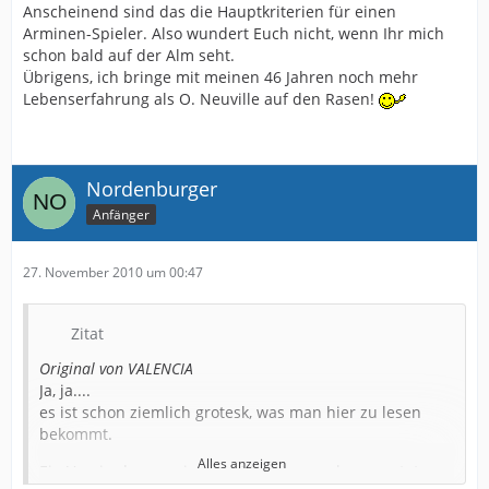
Anscheinend sind das die Hauptkriterien für einen
Arminen-Spieler. Also wundert Euch nicht, wenn Ihr mich
schon bald auf der Alm seht.
Übrigens, ich bringe mit meinen 46 Jahren noch mehr
Lebenserfahrung als O. Neuville auf den Rasen!
Nordenburger
Anfänger
27. November 2010 um 00:47
Zitat
Original von VALENCIA
Ja, ja....
es ist schon ziemlich grotesk, was man hier zu lesen
bekommt.
Alles anzeigen
Ein Verein der vor ein paar Monaten noch mausetot war,