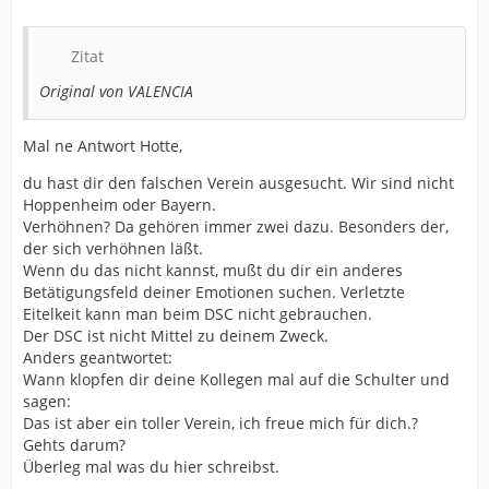
Ihrem Sarkasmus nicht noch zusätzlich verarschen.
Zitat
Ich habe fertig.
Original von VALENCIA
"......auf meinem Grab ein schwarz-weiß-blaues Band"
Mal ne Antwort Hotte,
du hast dir den falschen Verein ausgesucht. Wir sind nicht
Hoppenheim oder Bayern.
Verhöhnen? Da gehören immer zwei dazu. Besonders der,
der sich verhöhnen läßt.
Wenn du das nicht kannst, mußt du dir ein anderes
Betätigungsfeld deiner Emotionen suchen. Verletzte
Eitelkeit kann man beim DSC nicht gebrauchen.
Der DSC ist nicht Mittel zu deinem Zweck.
Anders geantwortet:
Wann klopfen dir deine Kollegen mal auf die Schulter und
sagen:
Das ist aber ein toller Verein, ich freue mich für dich.?
Gehts darum?
Überleg mal was du hier schreibst.