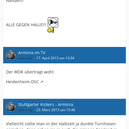
Händen!!
ALLE GEGEN HALLE!!!
Arminia im TV
owl-andy
17. April 2013 um 13:34
Der WDR überträgt wohl:
Heidenheim-DSC
Stuttgarter Kickers - Arminia
owl-andy
23. März 2013 um 15:46
Vielleicht sollte man in der Halbzeit ja dunkle Turnhosen