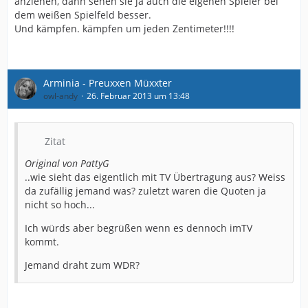
anziehen, dann sehen sie ja auch die eigenen Spieler bei
dem weißen Spielfeld besser.
Und kämpfen. kämpfen um jeden Zentimeter!!!!
Arminia - Preuxxen Müxxter
owl-andy
26. Februar 2013 um 13:48
Zitat
Original von PattyG
..wie sieht das eigentlich mit TV Übertragung aus? Weiss
da zufällig jemand was? zuletzt waren die Quoten ja
nicht so hoch...
Ich würds aber begrüßen wenn es dennoch imTV
kommt.
Jemand draht zum WDR?