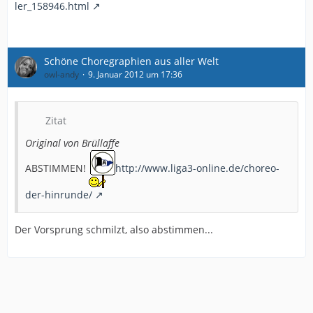
ler_158946.html
Schöne Choregraphien aus aller Welt
owl-andy
9. Januar 2012 um 17:36
Zitat
Original von Brüllaffe
ABSTIMMEN!
http://www.liga3-online.de/choreo-
der-hinrunde/
Der Vorsprung schmilzt, also abstimmen...