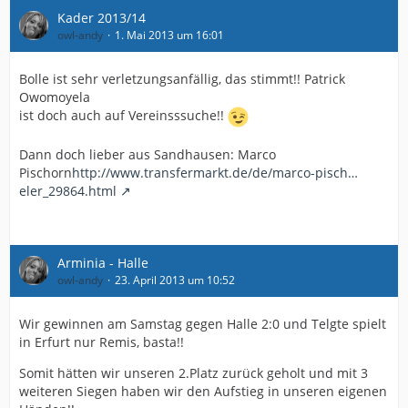
Kader 2013/14
owl-andy
1. Mai 2013 um 16:01
Bolle ist sehr verletzungsanfällig, das stimmt!! Patrick
Owomoyela
ist doch auch auf Vereinsssuche!!
Dann doch lieber aus Sandhausen: Marco
Pischorn
http://www.transfermarkt.de/de/marco-pisch…
eler_29864.html
Arminia - Halle
owl-andy
23. April 2013 um 10:52
Wir gewinnen am Samstag gegen Halle 2:0 und Telgte spielt
in Erfurt nur Remis, basta!!
Somit hätten wir unseren 2.Platz zurück geholt und mit 3
weiteren Siegen haben wir den Aufstieg in unseren eigenen