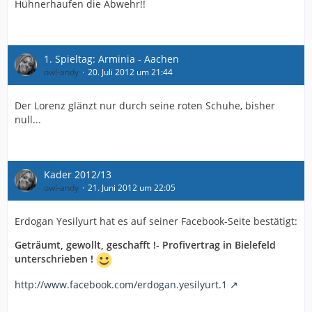
Hühnerhaufen die Abwehr!!
1. Spieltag: Arminia - Aachen
owl-andy
20. Juli 2012 um 21:44
Der Lorenz glänzt nur durch seine roten Schuhe, bisher
null...
Kader 2012/13
owl-andy
21. Juni 2012 um 22:05
Erdogan Yesilyurt hat es auf seiner Facebook-Seite bestätigt:
Geträumt, gewollt, geschafft !- Profivertrag in Bielefeld
unterschrieben !
http://www.facebook.com/erdogan.yesilyurt.1