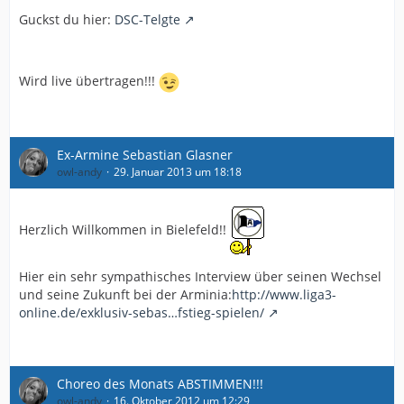
Guckst du hier:
DSC-Telgte
Wird live übertragen!!!
Ex-Armine Sebastian Glasner
owl-andy
29. Januar 2013 um 18:18
Herzlich Willkommen in Bielefeld!!
Hier ein sehr sympathisches Interview über seinen Wechsel
und seine Zukunft bei der Arminia:
http://www.liga3-
online.de/exklusiv-sebas…fstieg-spielen/
Choreo des Monats ABSTIMMEN!!!
owl-andy
16. Oktober 2012 um 12:29