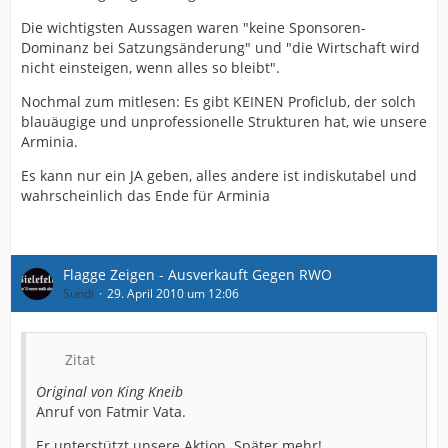
Die wichtigsten Aussagen waren "keine Sponsoren-
Dominanz bei Satzungsänderung" und "die Wirtschaft wird
nicht einsteigen, wenn alles so bleibt".
Nochmal zum mitlesen: Es gibt KEINEN Proficlub, der solch
blauäugige und unprofessionelle Strukturen hat, wie unsere
Arminia.
Es kann nur ein JA geben, alles andere ist indiskutabel und
wahrscheinlich das Ende für Arminia
Flagge Zeigen - Ausverkauft Gegen RWO
Sundi
29. April 2010 um 12:06
Zitat
Original von King Kneib
Anruf von Fatmir Vata.
Er unterstützt unsere Aktion. Später mehr!