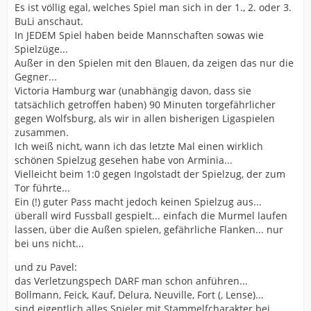
Es ist völlig egal, welches Spiel man sich in der 1., 2. oder 3.
BuLi anschaut.
In JEDEM Spiel haben beide Mannschaften sowas wie
Spielzüge...
Außer in den Spielen mit den Blauen, da zeigen das nur die
Gegner...
Victoria Hamburg war (unabhängig davon, dass sie
tatsächlich getroffen haben) 90 Minuten torgefährlicher
gegen Wolfsburg, als wir in allen bisherigen Ligaspielen
zusammen.
Ich weiß nicht, wann ich das letzte Mal einen wirklich
schönen Spielzug gesehen habe von Arminia...
Vielleicht beim 1:0 gegen Ingolstadt der Spielzug, der zum
Tor führte...
Ein (!) guter Pass macht jedoch keinen Spielzug aus...
überall wird Fussball gespielt... einfach die Murmel laufen
lassen, über die Außen spielen, gefährliche Flanken... nur
bei uns nicht...
und zu Pavel:
das Verletzungspech DARF man schon anführen...
Bollmann, Feick, Kauf, Delura, Neuville, Fort (, Lense)...
sind eigentlich alles Spieler mit Stammelfcharakter bei