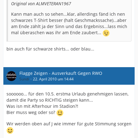
Original von ALMVETERAN1967
Kann man auch so sehen...klar, allerdings fänd ich nen
schwarzes T-Shirt besser (halt Geschmackssache)...aber
am Ende zählt ja der Sinn und das Ergebniss...lass mich
mal überaschen was ihr am Ende zaubert...
bin auch für schwarze shirts... oder blau...
Flagge Zeigen - Ausverkauft Gegen RWO
Sundi
22. April 2010 um 14:44
soooooo... für den 10.5. erstma Urlaub genehmigen lassen,
damit die Party so RICHTIG steigen kann...
Was isn mit Afterhour im Stadion?!
Bier muss weg oder so?
Wir werden oben auf J wie immer für gute Stimmung sorgen