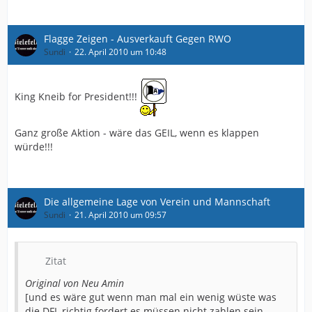
Flagge Zeigen - Ausverkauft Gegen RWO
Sundi
22. April 2010 um 10:48
King Kneib for President!!!
Ganz große Aktion - wäre das GEIL, wenn es klappen
würde!!!
Die allgemeine Lage von Verein und Mannschaft
Sundi
21. April 2010 um 09:57
Zitat
Original von Neu Amin
[und es wäre gut wenn man mal ein wenig wüste was
die DFL richtig fordert es müssen nicht zahlen sein