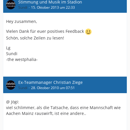
Stimmung und Musik im Stadion
Sundi
15. Oktober 2013 um 22:33
Hey zusammen,
Vielen Dank für euer positives Feedback
Schön, solche Zeilen zu lesen!
Lg
Sundi
-the westphalia-
Ex-Teammanager Christian Ziege
Sundi
28. Oktober 2010 um 07:51
@ Jögi:
viel schlimmer, als die Tatsache, dass eine Mannschaft wie
Aachen Mainz rauswirft, ist eine andere..